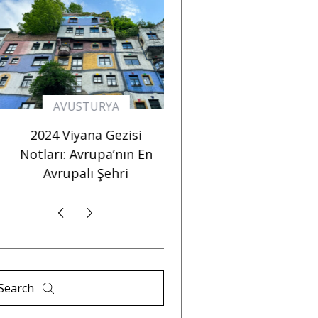
AVUSTURYA
FRANSA
2024 Viyana Gezisi
Strazburg Gezi Rehber
Notları: Avrupa’nın En
Avrupa’da Noel Pazar
Avrupalı Şehri
Denilince Akla Gelen “
Şehir