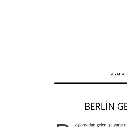
SEYAHAT
BERLIN GE
aşlamadan gelen işe yarar n