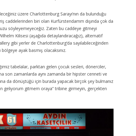
leceğiniz üzere Charlottenburg Sarayı’nın da bulunduğu
veriş caddelerinden biri olan Kurfürstendamm dışında çok da
muzu söyleyemeyeceğiz. Zaten bu caddeye gitmeyi
ilhelm Kilisesi (aşağıda detaylandıracağız), alternatif
llery gibi yerler de Charlottenburg’da sayılabileceğinden
u bölgeye ayak basmış olacaksınız.
iğimiz tabelalar, parktan gelen çocuk sesleri, dönerciler,
Ama son zamanlarda aynı zamanda bir hipster cenneti ve
sına da dönüştüğü için burada yapacak birçok şey bulmanız
n geliyorum gitmem oraya” tribine girmeyin, gerçekten