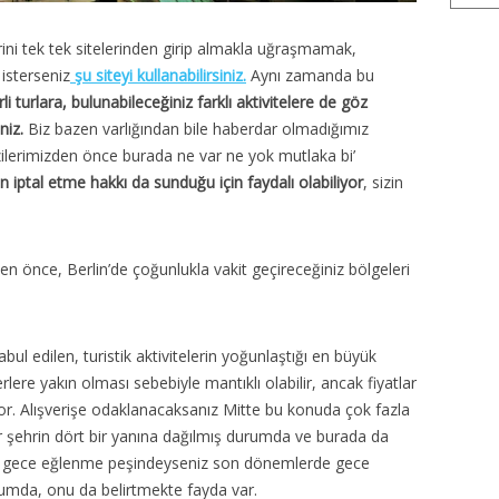
erini tek tek sitelerinden girip almakla uğraşmamak,
 isterseniz
şu siteyi kullanabilirsiniz.
Aynı zamanda bu
li turlara, bulunabileceğiniz farklı aktivitelere de göz
iniz.
Biz bazen varlığından bile haberdar olmadığımız
zilerimizden önce burada ne var ne yok mutlaka bi’
an iptal etme hakkı da sunduğu için faydalı olabiliyor
, sizin
n önce, Berlin’de çoğunlukla vakit geçireceğiniz bölgeleri
abul edilen, turistik aktivitelerin yoğunlaştığı en büyük
lere yakın olması sebebiyle mantıklı olabilir, ancak fiyatlar
iyor. Alışverişe odaklanacaksanız Mitte bu konuda çok fazla
r şehrin dört bir yanına dağılmış durumda ve burada da
 gece eğlenme peşindeyseniz son dönemlerde gece
rumda, onu da belirtmekte fayda var.