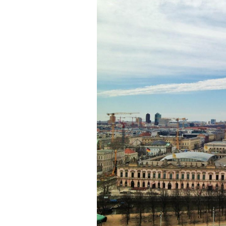
20
Notl