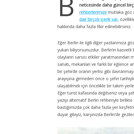
B
neticesinde daha güncel birç
rehberlerimize
mutlaka göz a
dair birçok içerik var
, özellik
hakkında daha fazla fikir edinebilirsiniz.
Eğer Berlin ile ilgili diğer yazılarımıza g
yukarı biliyorsunuzdur. Berlin’in kasvetli 
olayların sarsıcı etkiler yaratmasından 
sanatı, mekanları ve farklı bir eğlence a
bir şehirde oranın yerlisi gibi davranma
arayışına girmeden önce o şehri tarihiyl
ulaşabilmek için öncelikle bir takım yerle
Eğer turist kafasında değilseniz veya şe
yazıyı alternatif Berlin rehberiyle birlik
bastığımızda çok daha fazla yer keşfetm
duyar gibiyiz, karşınızda Berlin’de gezile