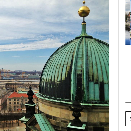
AVUSTURYA
FRANSA
24 Viyana Gezisi
Strazburg Gezi Rehberi:
arı: Avrupa’nın En
Avrupa’da Noel Pazarı
Avrupalı Şehri
Denilince Akla Gelen “O”
Şehir