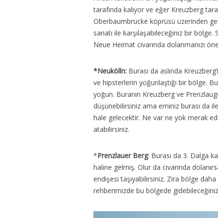
tarafında kalıyor ve eğer Kreuzberg tar
Oberbaumbrücke köprüsü üzerinden geçeb
sanatı ile karşılaşabileceğiniz bir bölge. 
Neue Heimat civarında dolanmanızı öner
*Neukölln:
Burası da aslında Kreuzberg’
ve hipsterlerin yoğunlaştığı bir bölge.
yoğun. Buranın Kreuzberg ve Prenzlauge
düşünebilirsiniz ama eminiz burası da il
hale gelecektir. Ne var ne yok merak edi
atabilirsiniz.
*
Prenzlauer Berg
: Burası da 3. Dalga k
haline gelmiş. Olur da civarında dolanırsa
endişesi taşıyabilirsiniz. Zira bölge daha
rehberimizde bu bölgede gidebileceğini