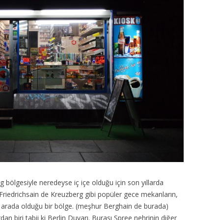
 bölgesiyle neredeyse iç içe olduğu için son yıllarda
 Friedrichsain de Kreuzberg gibi popüler gece mekanların,
ir arada olduğu bir bölge. (meşhur Berghain de burada)
dan biri tabii ki Berlin Duvarı. Burası Spree nehrinin diğer