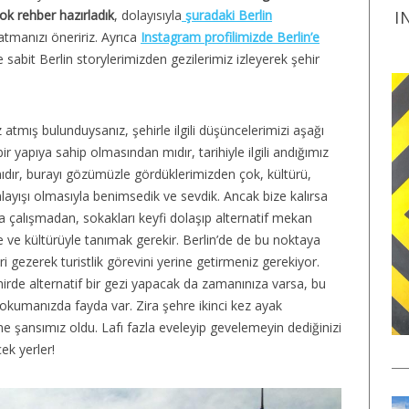
ok rehber hazırladık
, dolayısıyla
şuradaki Berlin
I
tmanızı öneririz. Ayrıca
Instagram profilimizde Berlin’e
le sabit Berlin storylerimizden gezilerimiz izleyerek şehir
öz atmış bulunduysanız, şehirle ilgili düşüncelerimizi aşağı
bir yapıya sahip olmasından mıdır, tarihiyle ilgili andığımız
mıdır, burayı gözümüzle gördüklerimizden çok, kültürü,
nlayışı olmasıyla benimsedik ve sevdik. Ancak bize kalırsa
ya çalışmadan, sokakları keyfi dolaşıp alternatif mekan
e ve kültürüyle tanımak gerekir. Berlin’de de bu noktaya
ri gezerek turistlik görevini yerine getirmeniz gerekiyor.
hirde alternatif bir gezi yapacak da zamanınıza varsa, bu
te okumanızda fayda var. Zira şehre ikinci kez ayak
e şansımız oldu. Lafı fazla eveleyip gevelemeyin dediğinizi
cek yerler!