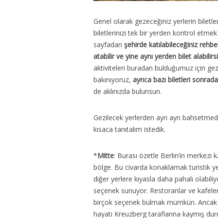
Genel olarak gezeceğiniz yerlerin biletl
biletlerinizi tek bir yerden kontrol etmek
sayfadan
şehirde katılabileceğiniz rehber
atabilir ve yine aynı yerden bilet alabilirs
aktiviteleri buradan bulduğumuz için ge
bakınıyoruz,
ayrıca bazı biletleri sonrad
de aklınızda bulunsun.
Gezilecek yerlerden ayrı ayrı bahsetmede
kısaca tanıtalım istedik.
*
Mitte
: Burası özetle Berlin’in merkezi k
bölge. Bu civarda konaklamak turistik yer
diğer yerlere kıyasla daha pahalı olabil
seçenek sunuyor. Restoranlar ve kafele
birçok seçenek bulmak mümkün. Ancak
hayatı Kreuzberg taraflarına kaymış du