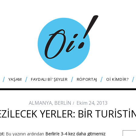
YAŞAM
FAYDALI Bİ’ ŞEYLER
RÖPORTAJ
Oİ KİMDİR?
ALMANYA
,
BERLİN
Ekim 24, 2013
ZILECEK YERLER: BIR TURIST
ot:
Bu yazının ardından
Berlin’e 3-4 kez daha gitmemiz