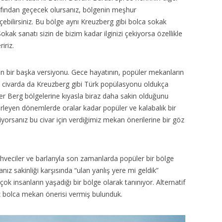
afından geçecek olursanız, bölgenin meşhur
ilirsiniz. Bu bölge aynı Kreuzberg gibi bolca sokak
Sokak sanatı sizin de bizim kadar ilginizi çekiyorsa özellikle
iriz.
in bir başka versiyonu. Gece hayatının, popüler mekanların
 Bu civarda da Kreuzberg gibi Türk popülasyonu oldukça
r Berg bölgelerine kıyasla biraz daha sakin olduğunu
erleyen dönemlerde oralar kadar popüler ve kalabalık bir
yorsanız bu civar için verdiğimiz mekan önerilerine bir göz
ahveciler ve barlarıyla son zamanlarda popüler bir bölge
nız sakinliği karşısında “ulan yanlış yere mi geldik”
 çok insanların yaşadığı bir bölge olarak tanınıyor. Alternatif
z bolca mekan önerisi vermiş bulunduk.