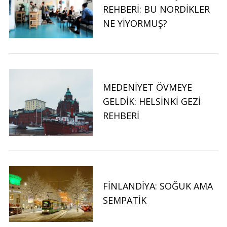
REHBERI: BU NORDIKLER
NE YIYORMUŞ?
MEDENIYET ÖVMEYE
GELDIK: HELSINKI GEZI
REHBERI
FINLANDIYA: SOĞUK AMA
SEMPATIK