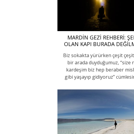
MARDIN GEZI REHBERI: Ş
OLAN KAPI BURADA DEĞIL
Biz sokakta yürürken çeşit çeşit 
bir arada duyduğumuz, “size 
kardeşim biz hep beraber misl
gibi yaşayıp gidiyoruz” cümlesi