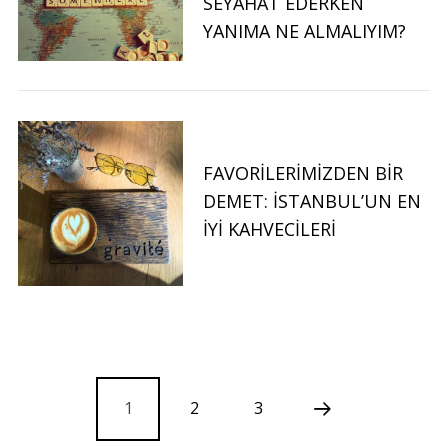
SEYAHAT EDERKEN
YANIMA NE ALMALIYIM?
FAVORILERIMIZDEN BIR
DEMET: İSTANBUL’UN EN
İYI KAHVECILERI
1
2
3