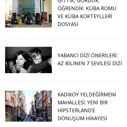
GITTIK, GÖRDÜK,
ÖĞRENDIK: KÜBA ROMU
VE KÜBA KOKTEYLLERI
DOSYASI
YABANCI DIZI ÖNERILERI:
AZ BILINEN 7 SEVILESI DIZI
KADIKÖY YELDEĞIRMENI
MAHALLESI: YENI BIR
HIPSTERLAND’E
DÖNÜŞÜM HIKAYESI