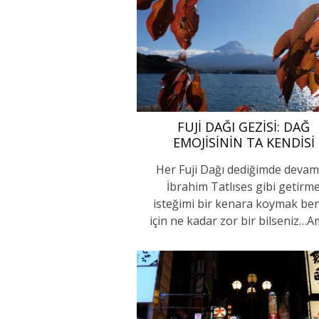
FUJI DAĞI GEZISI: DAĞ
EMOJISININ TA KENDISI
Her Fuji Dağı dediğimde devam
İbrahim Tatlıses gibi getirm
isteğimi bir kenara koymak be
için ne kadar zor bir bilseniz…