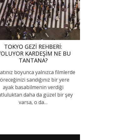
TOKYO GEZI REHBERI:
’OLUYOR KARDEŞIM NE BU
TANTANA?
atınız boyunca yalnızca filmlerde
öreceğinizi sandığınız bir yere
ayak basabilmenin verdiği
tluluktan daha da güzel bir şey
varsa, o da…