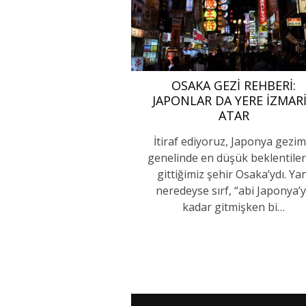
OSAKA GEZI REHBERI:
JAPONLAR DA YERE İZMAR
ATAR
İtiraf ediyoruz, Japonya gezim
genelinde en düşük beklentiler 
gittiğimiz şehir Osaka’ydı. Yan
neredeyse sırf, “abi Japonya’
kadar gitmişken bi…