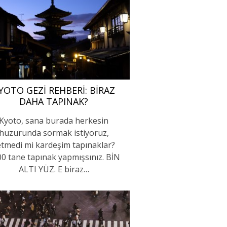
YOTO GEZI REHBERI: BIRAZ
DAHA TAPINAK?
Kyoto, sana burada herkesin
huzurunda sormak istiyoruz,
etmedi mi kardeşim tapınaklar?
0 tane tapınak yapmışsınız. BİN
ALTI YÜZ. E biraz…