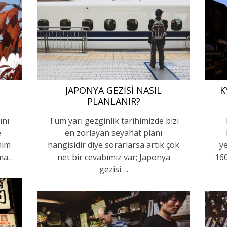
JAPONYA GEZISI NASIL
K
PLANLANIR?
ını
Tüm yarı gezginlik tarihimizde bizi
e
en zorlayan seyahat planı
nim
hangisidir diye sorarlarsa artık çok
y
Ama…
net bir cevabımız var; Japonya
160
gezisi….