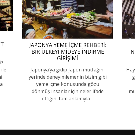
IT
JAPONYA YEME İÇME REHBERI:
BIR ÜLKEYI MIDEYE İNDIRME
N
GIRIŞIMI
iz
ile
Japonya’ya gidip Japon mutfağını
Hay
i
yerinde deneyimlemenin bizim gibi
g
ya
yeme içme konusunda gözü
dönmüş insanlar için neler ifade
mu
ettiğini tam anlamıyla…