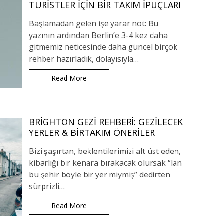
TURISTLER İÇIN BIR TAKIM İPUÇLARI
Başlamadan gelen işe yarar not: Bu
yazının ardından Berlin’e 3-4 kez daha
gitmemiz neticesinde daha güncel birçok
rehber hazırladık, dolayısıyla…
Read More
BRIGHTON GEZI REHBERI: GEZILECEK
YERLER & BIRTAKIM ÖNERILER
Bizi şaşırtan, beklentilerimizi alt üst eden,
kibarlığı bir kenara bırakacak olursak “lan
bu şehir böyle bir yer miymiş” dedirten
sürprizli…
Read More