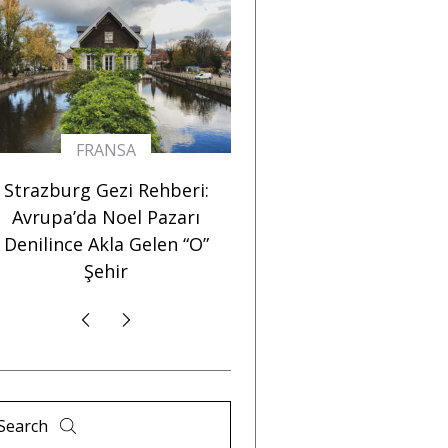
AVUSTURYA
FRANSA
2024 Viyana Gezisi
Strazburg Gezi Rehber
Notları: Avrupa’nın En
Avrupa’da Noel Pazar
Avrupalı Şehri
Denilince Akla Gelen “
Şehir