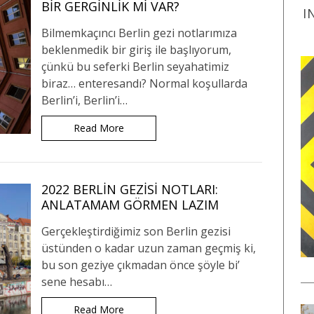
BIR GERGINLIK MI VAR?
I
Bilmemkaçıncı Berlin gezi notlarımıza
beklenmedik bir giriş ile başlıyorum,
çünkü bu seferki Berlin seyahatimiz
biraz… enteresandı? Normal koşullarda
Berlin’i, Berlin’i…
Read More
2022 BERLIN GEZISI NOTLARI:
ANLATAMAM GÖRMEN LAZIM
Gerçekleştirdiğimiz son Berlin gezisi
üstünden o kadar uzun zaman geçmiş ki,
bu son geziye çıkmadan önce şöyle bi’
sene hesabı…
Read More