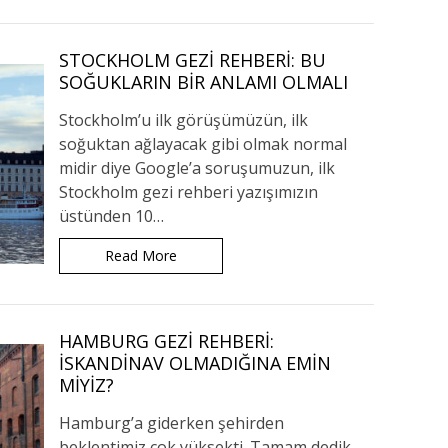
STOCKHOLM GEZI REHBERI: BU
SOĞUKLARIN BIR ANLAMI OLMALI
Stockholm’u ilk görüşümüzün, ilk
soğuktan ağlayacak gibi olmak normal
midir diye Google’a soruşumuzun, ilk
Stockholm gezi rehberi yazışımızın
üstünden 10…
Read More
HAMBURG GEZI REHBERI:
İSKANDINAV OLMADIĞINA EMIN
MIYIZ?
Hamburg’a giderken şehirden
beklentimiz çok yüksekti. Tamam dedik,