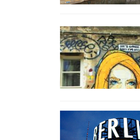
20
Notl