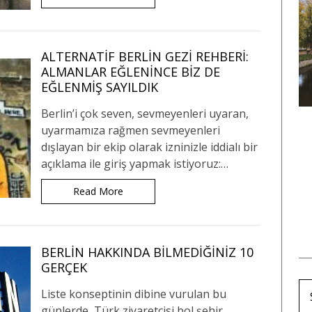
ALTERNATIF BERLIN GEZI REHBERI:
ALMANLAR EĞLENINCE BIZ DE
EĞLENMIŞ SAYILDIK
AVUSTURYA
FRANSA
Berlin’i çok seven, sevmeyenleri uyaran,
uyarmamıza rağmen sevmeyenleri
24 Viyana Gezisi
Strazburg Gezi Rehberi:
dışlayan bir ekip olarak izninizle iddialı bir
arı: Avrupa’nın En
Avrupa’da Noel Pazarı
açıklama ile giriş yapmak istiyoruz:…
Avrupalı Şehri
Denilince Akla Gelen “O”
Şehir
Read More
BERLIN HAKKINDA BILMEDIĞINIZ 10
GERÇEK
Liste konseptinin dibine vurulan bu
günlerde, Türk ziyaretçisi bol şehir