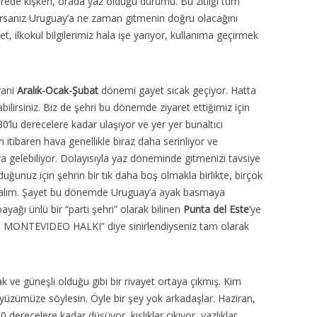
rede kışken, orada yaz olduğu durumu. Bu zıtlığı tüm
ursanız Uruguay’a ne zaman gitmenin doğru olacağını
t, ilkokul bilgilerimiz hala işe yarıyor, kullanıma geçirmek
yani
Aralık-Ocak-Şubat
dönemi gayet sıcak geçiyor. Hatta
ilirsiniz. Biz de şehri bu dönemde ziyaret ettiğimiz için
e 30’lu derecelere kadar ulaşıyor ve yer yer bunaltıcı
 itibaren hava genellikle biraz daha serinliyor ve
ya gelebiliyor. Dolayısıyla yaz döneminde gitmenizi tavsiye
duğunuz için şehrin bir tık daha boş olmakla birlikte, birçok
latalım. Şayet bu dönemde Uruguay’a ayak basmaya
yağı ünlü bir “parti şehri” olarak bilinen
Punta del Este
’ye
 MONTEVIDEO HALKI” diye sinirlendiyseniz tam olarak
 ve güneşli olduğu gibi bir rivayet ortaya çıkmış. Kim
 yüzümüze söylesin. Öyle bir şey yok arkadaşlar. Haziran,
erecelere kadar düşüyor, kışlıklar çıkıyor, yazlıklar