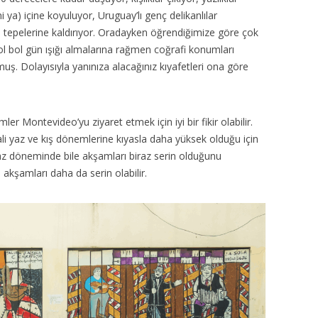
ya) içine koyuluyor, Uruguay’lı genç delikanlılar
rın tepelerine kaldırıyor. Oradayken öğrendiğimize göre çok
ol bol gün ışığı almalarına rağmen coğrafi konumları
rmuş. Dolayısıyla yanınıza alacağınız kıyafetleri ona göre
ler Montevideo’yu ziyaret etmek için iyi bir fikir olabilir.
i yaz ve kış dönemlerine kıyasla daha yüksek olduğu için
Yaz döneminde bile akşamları biraz serin olduğunu
akşamları daha da serin olabilir.