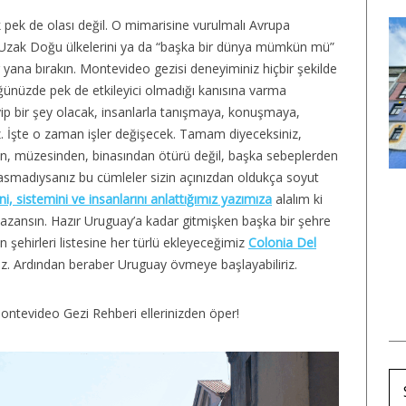
pek de olası değil. O mimarisine vurulmalı Avrupa
niz Uzak Doğu ülkelerini ya da “başka bir dünya mümkün mü”
r yana bırakın. Montevideo gezisi deneyiminiz hiçbir şekilde
üğünüzde pek de etkileyici olmadığı kanısına varma
yip bir şey olacak, insanlarla tanışmaya, konuşmaya,
. İşte o zaman işler değişecek. Tamam diyeceksiniz,
n, müzesinden, binasından ötürü değil, başka sebeplerden
AVUSTURYA
FRANSA
smadıysanız bu cümleler sizin açınızdan oldukça soyut
i, sistemini ve insanlarını anlattığımız yazımıza
alalım ki
24 Viyana Gezisi
Strazburg Gezi Rehberi:
azansın. Hazır Uruguay’a kadar gitmişken başka bir şehre
arı: Avrupa’nın En
Avrupa’da Noel Pazarı
 şehirleri listesine her türlü ekleyeceğimiz
Colonia Del
Avrupalı Şehri
Denilince Akla Gelen “O”
iz. Ardından beraber Uruguay övmeye başlayabiliriz.
Şehir
ntevideo Gezi Rehberi ellerinizden öper!