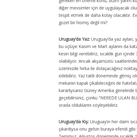
gereken en önemli konu, bizim yarım kü
diğer mevsimler için de uygulayacak ol
tespit etmek de daha kolay olacaktır. Eve
güzel bir hismiş değil mi?
Uruguay’da Yaz:
Uruguay’da yaz ayları, 
bu üçlüye Kasım ve Mart aylarını da katab
kesin bilgi verebiliriz, sıcaklık gün içind
olabiliyor. Ancak akşamüstü saatlerinden
üzerinizde hırka ile dolaşacağınız nokta
edebiliriz. Yaz tatili döneminde gitmiş ol
mekanın kapalı çıkabileceğini de hatır
kararlıysanız Güney Amerika genelinde ba
geçebilirsiniz, çünkü “NEREDE ULAN BU
orada olduklarını söyleyebiliriz.
Uruguay’da Kış:
Uruguay’ın her daim sıcak
çıkardıysa onu gelsin buraya efendi gibi
Temmuz, Ağustos döneminde sıcaklık 10 d