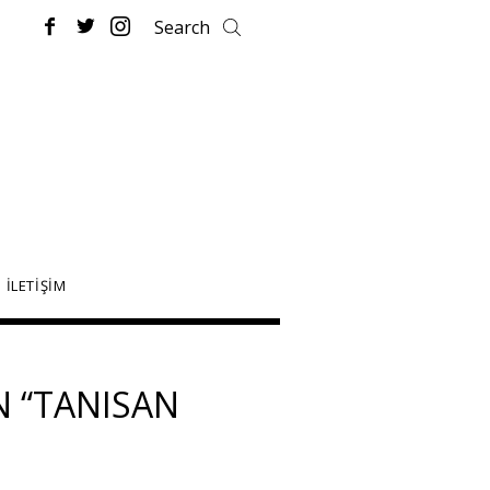
İLETİŞİM
N “TANISAN