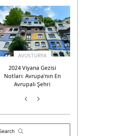
AVUSTURYA
FRANSA
2024 Viyana Gezisi
Strazburg Gezi Rehber
Notları: Avrupa’nın En
Avrupa’da Noel Pazar
Avrupalı Şehri
Denilince Akla Gelen “
Şehir