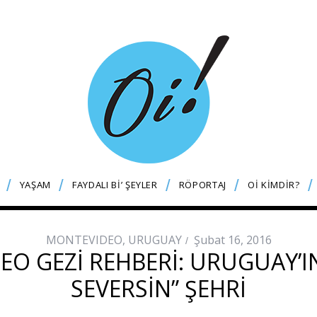
YAŞAM
FAYDALI Bİ’ ŞEYLER
RÖPORTAJ
Oİ KİMDİR?
MONTEVIDEO
,
URUGUAY
Şubat 16, 2016
O GEZI REHBERI: URUGUAY’I
SEVERSIN” ŞEHRI