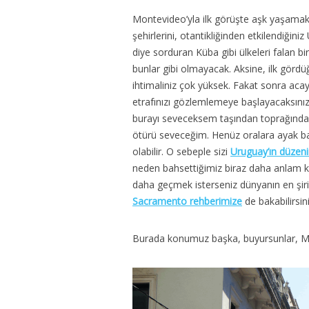
Montevideo’yla ilk görüşte aşk yaşamak 
şehirlerini, otantikliğinden etkilendiği
diye sorduran Küba gibi ülkeleri falan bi
bunlar gibi olmayacak. Aksine, ilk görd
ihtimaliniz çok yüksek. Fakat sonra aca
etrafınızı gözlemlemeye başlayacaksınız
burayı seveceksem taşından toprağında
ötürü seveceğim. Henüz oralara ayak ba
olabilir. O sebeple sizi
Uruguay’ın düzenin
20
neden bahsettiğimiz biraz daha anlam k
Notl
daha geçmek isterseniz dünyanın en şirin
Sacramento rehberimize
de bakabilirsin
Burada konumuz başka, buyursunlar, Mo