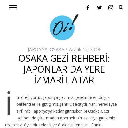
JAPONYA
,
OSAKA
Aralık 12, 2019
OSAKA GEZI REHBERI:
JAPONLAR DA YERE
İZMARIT ATAR
İ
tiraf ediyoruz, Japonya gezimiz genelinde en düşük
beklentiler ile gittiğimiz şehir Osaka’ydı. Yani neredeyse
sırf, “abi Japonya’ya kadar gitmişken bi Osaka Gezi
Rehberi de çıkarmadan dönmek olmaz” diye gittik bile
diyebiliriz, öyle bir iteledik ve öteledik kendisini. Sanki