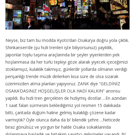
Neyse, biz tam bu modda Kyoto’dan Osaka’ya doğru yola çıktık.
Shinkansen’de (şu hızlı trenleri işte biliyorsunuz) yayıldık,
Japonlar toplu taşıma araçlarında bir şeyler yiyenlerden pek
hoşlanmasa da her türlü tepkiyi göze alarak yiyecek içeceğimizi
stoklamışız, kulaklık takmışız, günlerdir yollarda olmanın verdiği
perişanlığı trende müzik dinlerken kısa süre de olsa sızarak
üzerimizden atma planları yapıyoruz. ZANK diye “GELDİNİZ
OSAKA’DASINIZ HOŞGELİŞLER OLA HADİ KALKIN” anonsu
yapıldı. Bu hızlı tren gerçekten de hızlıymış dostlar….En azından
1 saat falan sürmesini beklediğimiz yol resmen 15 dakikada
bitti, çantada düğüm haline gelmiş kulaklığı çözene kadar
varmıştık? Öyle olunca daha da bi’ bilendik şehre….Neticede
biraz gönülsüz ve yorgun bir halde Osaka sokaklarında
dolanmaya başladık ve birtakım şaşırtıcı gelişmeler yaşandı. Bi’