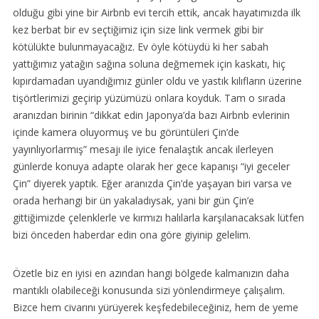
olduğu gibi yine bir Airbnb evi tercih ettik, ancak hayatımızda ilk
kez berbat bir ev seçtiğimiz için size link vermek gibi bir
kötülükte bulunmayacağız. Ev öyle kötüydü ki her sabah
yattığımız yatağın sağına soluna değmemek için kaskatı, hiç
kıpırdamadan uyandığımız günler oldu ve yastık kılıfların üzerine
tişörtlerimizi geçirip yüzümüzü onlara koyduk. Tam o sırada
aranızdan birinin “dikkat edin Japonya’da bazı Airbnb evlerinin
içinde kamera oluyormuş ve bu görüntüleri Çin’de
yayınlıyorlarmış” mesajı ile iyice fenalaştık ancak ilerleyen
günlerde konuya adapte olarak her gece kapanışı “iyi geceler
Çin” diyerek yaptık. Eğer aranızda Çin’de yaşayan biri varsa ve
orada herhangi bir ün yakaladıysak, yani bir gün Çin’e
gittiğimizde çelenklerle ve kırmızı halılarla karşılanacaksak lütfen
bizi önceden haberdar edin ona göre giyinip gelelim.
Özetle biz en iyisi en az
ından hangi bölgede kalmanızın daha
mantıklı olabileceği konusunda sizi yönlendirmeye çalışalım.
Bizce hem civarını yürüyerek keşfedebileceğiniz, hem de yeme