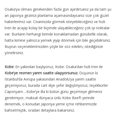
Osaka’ya olması gerekenden fazla gün ayırdırsanız ya da tam şu
an Japonya gezinizi planlama aşamasındaysanız size çok güzel
haberlerimiz var. Civarınızda görmek isteyebileceğiniz ve hızlı
tren ile acayip kolay bir biçimde ulaşabileceğiniz çok iyi noktalar
var. Bunların herhangi birinde konaklamadan günübirlik olarak,
hatta kimine yalnızca yemek yiyip dönmek için bile geçebilirsiniz.
Buyrun seçeneklerimizden şöyle bir söz edelim, istediğinize
yönelirsiniz.
Kobe:
En yakından başlıyoruz, Kobe. Osaka’dan hızlı tren ile
Kobe’ye resmen yarım saatte ulaşıyorsunuz.
Düşünün ki
İstanbul’da Avrupa yakasından Anadolu’ya yarım saatte
geçemiyoruz, burada cart diye şehir değiştiriyoruz, teşekkürler
Caponyam….Kobe’ye illa ki bütün günü geçirmeye gitmeniz
gerekmiyor, maksat dünyaca ünlü Kobe Beef’i yerinde
denemek, o konudan Japonya yeme içme rehberimizde
bahsetmiştik, oradan detaylara bakarsınız.