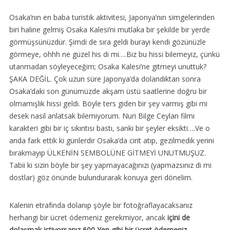
Osaka’nın en baba turistik aktivitesi, Japonya’nın simgelerinden
biri haline gelmiş Osaka Kalesi’ni mutlaka bir şekilde bir yerde
görmüşsünüzdür. Şimdi de sıra geldi burayı kendi gözünüzle
görmeye, ohhh ne güzel his di mi….Biz bu hissi bilemeyiz, çünkü
utanmadan söyleyeceğim; Osaka Kalesi’ne gitmeyi unuttuk?
ŞAKA DEĞİL. Çok uzun süre Japonya’da dolandıktan sonra
Osaka’daki son günümüzde akşam üstü saatlerine doğru bir
olmamışlık hissi geldi. Böyle ters giden bir şey varmış gibi mi
desek nasıl anlatsak bilemiyorum. Nuri Bilge Ceylan filmi
karakteri gibi bir iç sıkıntısı bastı, sanki bir şeyler eksikti….Ve o
anda fark ettik ki günlerdir Osaka’da cirit atıp, gezilmedik yerini
bırakmayıp ÜLKENİN SEMBOLÜNE GİTMEYİ UNUTMUŞUZ.
Tabii ki sizin böyle bir şey yapmayacağınızı (yapmazsınız di mi
dostlar) göz önünde bulundurarak konuya geri dönelim.
Kalenin etrafında dolanıp şöyle bir fotoğraflayacaksanız
herhangi bir ücret ödemeniz gerekmiyor, ancak
içini de
dolaşmak istiyorsanız 600 Yen gibi bir ücret ödemeniz