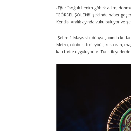
-Eğer “soğuk benim göbek adım, donmala
“GÖRSEL ŞÖLEN!!” şeklinde haber geçe
Kendisi Aralık ayında vuku buluyor ve şeh
-Şehre 1 Mayıs vb. dünya çapında kutlana
Metro, otobüs, troleybüs, restoran, mağaz
katı tarife uyguluyorlar. Turistik yerler