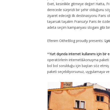
Evet, kesinlikle gitmeye değer! Hatta, F
derecede sürprizli bir şehir olduğunu s
ziyaret edeceği ilk destinasyonu Paris ol
taşarsak taşalım Fransa’yı Paris ile öz
adeta seçim kampanyası sloganı gibi bi
Efenim OitheBlog proudly presents:
Lyo
*
Yurt dışında internet kullanımı için bi
operatörlerin internet&konuşma paketi ü
bol bol sorulduğu için baştan söz etmiş 
paketi seçebiliyorsunuz, uygulamaya ve 