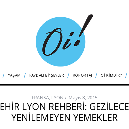
YAŞAM
FAYDALI Bİ’ ŞEYLER
RÖPORTAJ
Oİ KİMDİR?
FRANSA
,
LYON
Mayıs 8, 2015
ŞEHIR LYON REHBERI: GEZILECE
YENILEMEYEN YEMEKLER