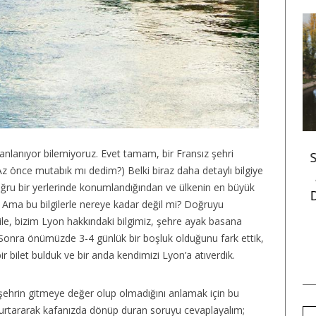
AVUSTURYA
FRANSA
nlanıyor bilemiyoruz. Evet tamam, bir Fransız şehri
24 Viyana Gezisi
Strazburg Gezi Rehberi:
 önce mutabık mı dedim?) Belki biraz daha detaylı bilgiye
arı: Avrupa’nın En
Avrupa’da Noel Pazarı
ğru bir yerlerinde konumlandığından ve ülkenin en büyük
Avrupalı Şehri
Denilince Akla Gelen “O”
. Ama bu bilgilerle nereye kadar değil mi? Doğruyu
Şehir
ile, bizim Lyon hakkındaki bilgimiz, şehre ayak basana
Sonra önümüzde 3-4 günlük bir boşluk olduğunu fark ettik,
r bilet bulduk ve bir anda kendimizi Lyon’a atıverdik.
ehrin gitmeye değer olup olmadığını anlamak için bu
 kurtararak kafanızda dönüp duran soruyu cevaplayalım;