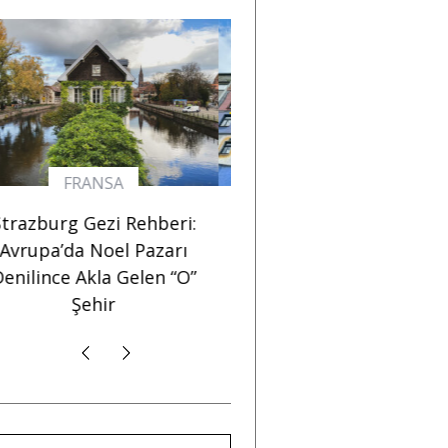
AVUSTURYA
FRANSA
2024 Viyana Gezisi
Strazburg Gezi Rehber
Notları: Avrupa’nın En
Avrupa’da Noel Pazar
Avrupalı Şehri
Denilince Akla Gelen “
Şehir