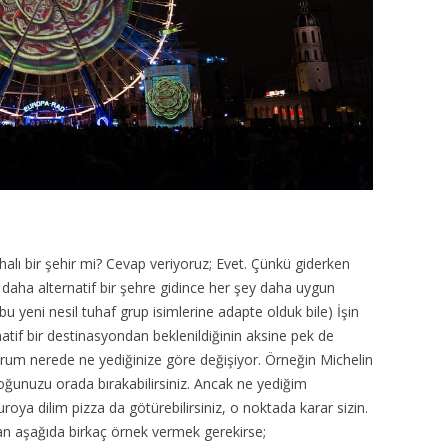
ahalı bir şehir mi? Cevap veriyoruz; Evet. Çünkü giderken
 daha alternatif bir şehre gidince her şey daha uygun
bu yeni nesil tuhaf grup isimlerine adapte olduk bile) İşin
natif bir destinasyondan beklenildiğinin aksine pek de
durum nerede ne yediğinize göre değişiyor. Örneğin Michelin
ı yoğunuzu orada bırakabilirsiniz. Ancak ne yediğim
ya dilim pizza da götürebilirsiniz, o noktada karar sizin.
n aşağıda birkaç örnek vermek gerekirse;