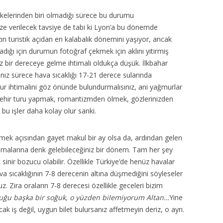
elerinden biri olmadığı sürece bu durumu
e verilecek tavsiye de tabi ki Lyon’a bu dönemde
n turistik açıdan en kalabalık dönemini yaşıyor, ancak
madığı için durumun fotoğraf çekmek için aklını yitirmiş
z bir dereceye gelme ihtimali oldukça düşük. İlkbahar
nız sürece hava sıcaklığı 17-21 derece sularında
r ihtimalini göz önünde bulundurmalısınız, ani yağmurlar
ir nehir turu yapmak, romantizmden ölmek, gözlerinizden
bu işler daha kolay olur sanki.
etmek açısından gayet makul bir ay olsa da, ardından gelen
umalarına denk gelebileceğiniz bir dönem. Tam her şey
sinir bozucu olabilir. Özellikle Türkiye’de henüz havalar
a sıcaklığının 7-8 derecenin altına düşmediğini söyleseler
 Zira oraların 7-8 derecesi özellikle geceleri bizim
uğu başka bir soğuk, o yüzden bilemiyorum Altan…
Yine
k iş değil, uygun bilet bulursanız affetmeyin deriz, o ayrı.