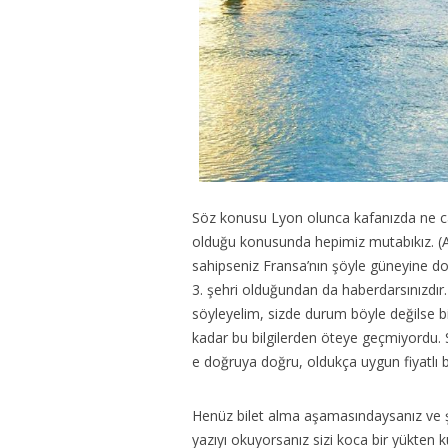
Söz konusu Lyon olunca kafanızda ne ca
20
olduğu konusunda hepimiz mutabıkız. (Az
Notl
sahipseniz Fransa’nın şöyle güneyine do
3. şehri olduğundan da haberdarsınızdır
söyleyelim, sizde durum böyle değilse b
kadar bu bilgilerden öteye geçmiyordu. 
e doğruya doğru, oldukça uygun fiyatlı bi
Henüz bilet alma aşamasındaysanız ve ş
yazıyı okuyorsanız sizi koca bir yükten