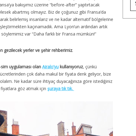
ransa’ya bakışımız üzerine “before-after” yaptırtacak
öylesek abartmış olmayız. Biz de çoğunuz gibi Fransa’da
arak belirlemiş insanlarız ve ne kadar alternatif bölgelerine
deşleştirmekten kaçınamadık. Ama Lyon’un ardından artık
r söylemimiz var “Daha farklı bir Fransa mümkün!”
n gezilecek yerler ve şehir rehberimiz
.
r e-sim uygulaması olan
Airalo’yu
kullanıyoruz
, çünkü
cretlerinden çok daha makul bir fiyata denk geliyor, bize
olalım. Ne kadar süre ihtiyaç duyacağınıza göre istediğiniz
fiyatlara göz atmak için
şuraya tık tık.