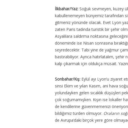
İlkbahar/Yaz:
Soğuk sevmeyen, kuzey ülk
kabullenemeyen bünyemiz tarafından siz
gitmeniz yönünde olacak. Evet Lyon yazı
zaten Paris tadında turistik bir şehir ol
Asyalılara saldırma noktasına geleceğini
döneminde ise Nisan sonrasına bıraktığı
seyredecektir. Tabi yine de yağmur çamu
bastırabiliyor. Ayrıca hatırlatalım, şeh
kalp çıkarmak için oldukça müsait. Yazın 
Sonbahar/Kış:
Eylül ayı Lyon’u ziyaret 
sinsi Ekim ve yılan Kasım, ani hava soğ
yolundayken gelen sıcaklık düşüşleri pek 
çok soğumamışken. Kışın ise lokaller hav
de kendilerine güvenmemenizi öneriyoruz.
bildiğimiz türden olmuyor.
Oraların soğ
de Avrupa’daki birçok yere göre olmayaca