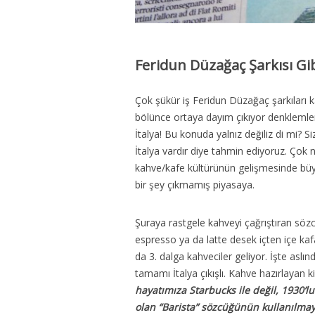
Feridun Düzağaç Şarkısı Gib
Çok şükür iş Feridun Düzağaç şarkıları 
bölünce ortaya dayım çıkıyor denklemle
İtalya! Bu konuda yalnız değiliz di mi? Si
İtalya vardır diye tahmin ediyoruz. Çok n
kahve/kafe kültürünün gelişmesinde büyük
bir şey çıkmamış piyasaya.
Şuraya rastgele kahveyi çağrıştıran söz
espresso ya da latte desek içten içe kaf
da 3. dalga kahveciler geliyor. İşte aslı
tamamı İtalya çıkışlı. Kahve hazırlayan k
hayatımıza Starbucks ile değil, 1930’lu
olan “Barista” sözcüğünün kullanılmay