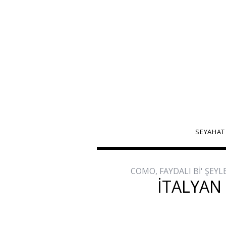
SEYAHAT
COMO
,
FAYDALI Bİ' ŞEYL
İTALYAN