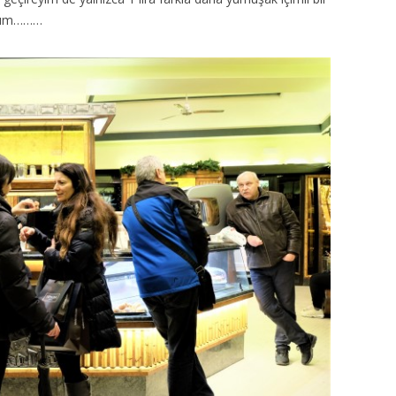
ayım………