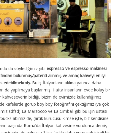
rıda da söylediğimiz gibi
espresso ve espresso makinesi
arafından bulunmuş/patenti alınmış ve amaç kahveyi en iyi
rvis edebilmekmiş.
Bu iş İtalyanların aklına yatınca daha
arı da yapılmaya başlanmış. Hatta insanların evde kolay bir
er kahveseverin bildiği, bizim de evimizde kullandığımız
 kafelerde görüp boy boy fotoğrafını çektiğimiz (ve çok
mız sdfsd) La Marzocco ve La Cimbali gibi bu işin ustası
rbucks abimiz de, (artık kurucusu kimse işte, biz kendisine
ların başında Roma’da İtalyan kahvesine vurulunca demiş
 geçireyim de yalnızca 1 lira farkla daha yumuşak içimli bir