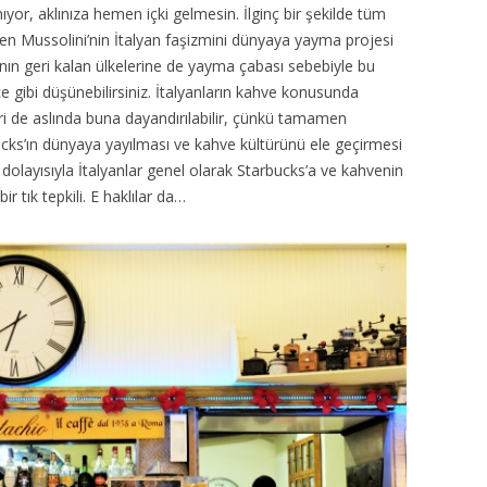
yor, aklınıza hemen içki gelmesin. İlginç bir şekilde tüm
en Mussolini’nin İtalyan faşizmini dünyaya yayma projesi
ın geri kalan ülkelerine de yayma çabası sebebiyle bu
ce gibi düşünebilirsiniz. İtalyanların kahve konusunda
eri de aslında buna dayandırılabilir, çünkü tamamen
ucks’ın dünyaya yayılması ve kahve kültürünü ele geçirmesi
 dolayısıyla İtalyanlar genel olarak Starbucks’a ve kahvenin
r tık tepkili. E haklılar da…