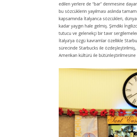
edilen yerlere de “bar” denmesine dayanı
bu sözcüklerin yayılması aslında tamam
kapsamında İtalyanca sözcükleri, dünyan
kadar yaygın hale gelmiş. Şimdiki İngiliz
tutucu ve gelenekçi bir tavır sergilemel
İtalya’ya özgü kavramlar özellikle Starb
sürecinde Starbucks ile özdeşleştirilmiş,
Amerikan kültürü ile bütünleştirilmesine bi