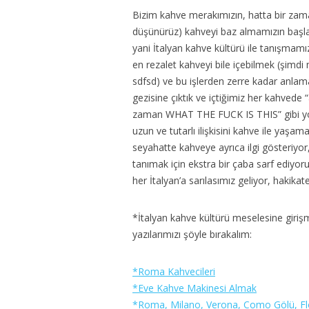
Bizim kahve merakımızın, hatta bir zama
düşünürüz) kahveyi baz almamızın başlang
yani İtalyan kahve kültürü ile tanışma
en rezalet kahveyi bile içebilmek (şimd
sdfsd) ve bu işlerden zerre kadar anla
gezisine çıktık ve içtiğimiz her kahvede
zaman WHAT THE FUCK IS THIS” gibi yo
uzun ve tutarlı ilişkisini kahve ile yaşa
seyahatte kahveye ayrıca ilgi gösteriyor
20
tanımak için ekstra bir çaba sarf ediyo
Notl
her İtalyan’a sarılasımız geliyor, hakikat
*İtalyan kahve kültürü meselesine girişme
yazılarımızı şöyle bırakalım:
*Roma Kahvecileri
*Eve Kahve Makinesi Almak
*Roma, Milano, Verona, Como Gölü, Flo