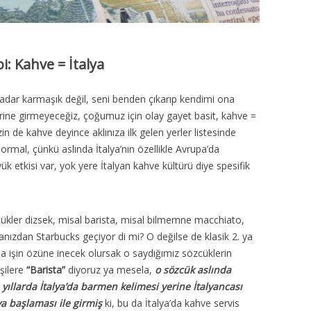
i: Kahve = İtalya
kadar karmaşık değil, seni benden çıkarıp kendimi ona
rine girmeyeceğiz, çoğumuz için olay gayet basit, kahve =
zin de kahve deyince aklınıza ilk gelen yerler listesinde
ormal, çünkü aslında İtalya’nın özellikle Avrupa’da
 etkisi var, yok yere İtalyan kahve kültürü diye spesifik
cükler dizsek, misal barista, misal bilmemne macchiato,
anızdan Starbucks geçiyor di mi? O değilse de klasik 2. ya
nda işin özüne inecek olursak o saydığımız sözcüklerin
işilere
“Barista”
diyoruz ya mesela,
o sözcük aslında
 yıllarda İtalya’da barmen kelimesi yerine İtalyancası
a başlaması ile girmiş
ki, bu da İtalya’da kahve servis