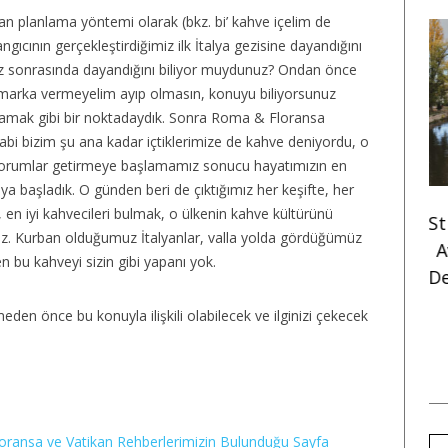
n planlama yöntemi olarak (bkz. bi’ kahve içelim de
ıcının gerçekleştirdiğimiz ilk İtalya gezisine dayandığını
mız sonrasında dayandığını biliyor muydunuz? Ondan önce
i marka vermeyelim ayıp olmasın, konuyu biliyorsunuz
mamak gibi bir noktadaydık. Sonra Roma & Floransa
 “abi bizim şu ana kadar içtiklerimize de kahve deniyordu, o
rumlar getirmeye başlamamız sonucu hayatımızın en
AVUSTURYA
FRANSA
maya başladık. O günden beri de çıktığımız her keşifte, her
, en iyi kahvecileri bulmak, o ülkenin kahve kültürünü
24 Viyana Gezisi
Strazburg Gezi Rehberi:
ruz. Kurban olduğumuz İtalyanlar, valla yolda gördüğümüz
arı: Avrupa’nın En
Avrupa’da Noel Pazarı
en bu kahveyi sizin gibi yapanı yok.
Avrupalı Şehri
Denilince Akla Gelen “O”
Şehir
den önce bu konuyla ilişkili olabilecek ve ilginizi çekecek
ransa ve Vatikan Rehberlerimizin Bulunduğu Sayfa