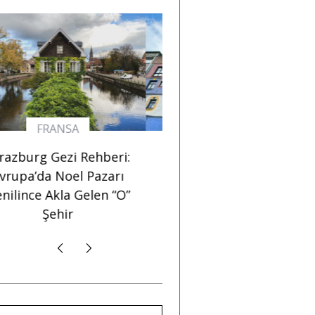
AVUSTURYA
FRANSA
2024 Viyana Gezisi
Strazburg Gezi Rehber
Notları: Avrupa’nın En
Avrupa’da Noel Pazar
Avrupalı Şehri
Denilince Akla Gelen “
Şehir