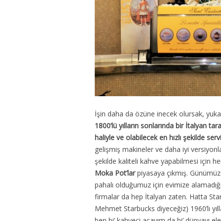
İşin daha da özüne inecek olursak, yuka
1800’lü yılların sonlarında bir İtalyan t
haliyle ve olabilecek en hızlı şekilde se
gelişmiş makineler ve daha iyi versiyonl
şekilde kaliteli kahve yapabilmesi için h
Moka Pot’lar
piyasaya çıkmış. Günümüzde
pahalı olduğumuz için evimize alamadığı
firmalar da hep İtalyan zaten. Hatta Sta
Mehmet Starbucks diyeceğiz) 1960’lı yıl
ben bi’ kahveci açayım da bi’ dünyayı ele