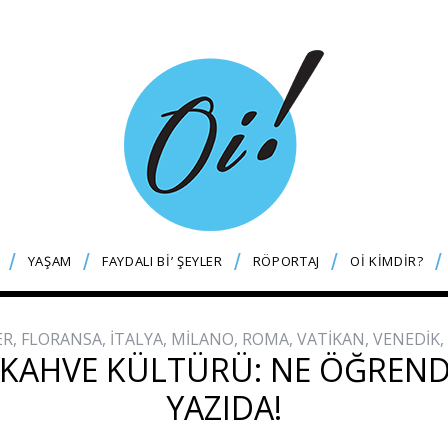
YAŞAM
FAYDALI Bİ’ ŞEYLER
RÖPORTAJ
Oİ KİMDİR?
ER
,
FLORANSA
,
İTALYA
,
MİLANO
,
ROMA
,
VATİKAN
,
VENEDİK
,
 KAHVE KÜLTÜRÜ: NE ÖĞREND
YAZIDA!