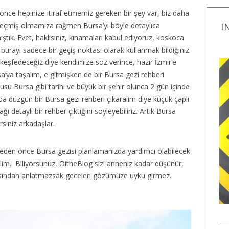
nce hepinize itiraf etmemiz gereken bir şey var, biz daha
eçmiş olmamıza rağmen Bursa’yı böyle detaylıca
I
ştık. Evet, haklısınız, kınamaları kabul ediyoruz, koskoca
burayı sadece bir geçiş noktası olarak kullanmak bildiğiniz
keşfedeceğiz diye kendimize söz verince, hazır İzmir’e
a’ya taşalım, e gitmişken de bir Bursa gezi rehberi
 Bursa gibi tarihi ve büyük bir şehir olunca 2 gün içinde
 düzgün bir Bursa gezi rehberi çıkaralım diye küçük çaplı
 detaylı bir rehber çıktığını söyleyebiliriz. Artık Bursa
irsiniz arkadaşlar.
eden önce Bursa gezisi planlamanızda yardımcı olabilecek
im. Biliyorsunuz, OitheBlog sizi anneniz kadar düşünür,
aylısından anlatmazsak geceleri gözümüze uyku girmez.