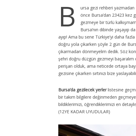
B
ursa gezi rehberi yazmadan ö
önce Bursa’dan 23423 kez g
gezmeye bir türlü kalkışmamı
Bursa’nın dibinde yaşayıp da 
ayıp! Ama bu sene Türkiye’yi daha fazla 
doğru yola çıkarken şöyle 2 gün de Burs
çıkarmadan dönmeyelim dedik. Söz konusu
şehri doğru düzgün gezmeyi başaralım da
perişan olduk, ama neticede ortaya bayağı
gezisine çıkarken sırtınızı bize yaslayabil
Bursa’da gezilecek yerler
listesine geçm
bir takım bilgilere değinmeden geçmeyel
bildiklerimizi, öğrendiklerimizi en det
(12YE KADAR UYUDULAR)