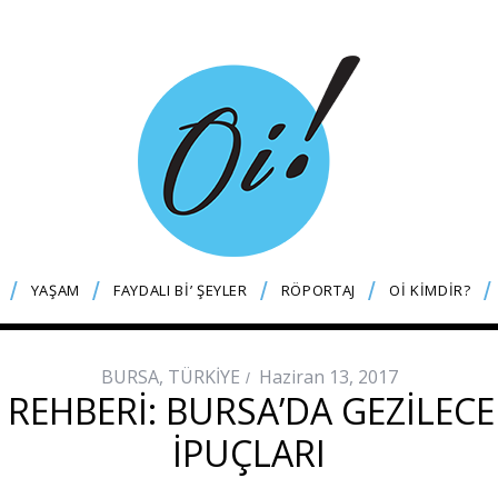
YAŞAM
FAYDALI Bİ’ ŞEYLER
RÖPORTAJ
Oİ KİMDİR?
BURSA
,
TÜRKİYE
Haziran 13, 2017
 REHBERI: BURSA’DA GEZILECE
İPUÇLARI