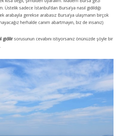
 pek kısa değil, şimdiden uyaralım. Madem Bursa gezi
 Üstelik sadece İstanbul’dan Bursa’ya nasıl gidildiği
k arabayla gerekse arabasız Bursa’ya ulaşmanın birçok
yazmayacağız herhalde canım abartmayın, biz de insanız)
 gidilir
sorusunun cevabını istiyorsanız önünüzde şöyle bir
.