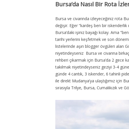
Bursa’da Nasıl Bir Rota İzle
Bursa ve civarında izleyeceğiniz rota Bu
değişir. Eğer “kardeş ben bir iskender
Bursa’daki işiniz bayağı kolay. Ama “be
tarihi yerlerini keşfetmek ve son döne
listelerinde aşırı blogger övgüleri alan 
niyetindeyseniz Bursa ve civarına birkaç
rehberi çıkarmak için Bursa’da 2 gece 
takılmak niyetindeyseniz geziyi 3-4 güne 
günde 4 cantık, 3 iskender, 6 tahinli pid
ile direkt Mudanya’ya ulaştığımız için B
sırasıyla Trilye, Bursa, Cumalıkızık ve G