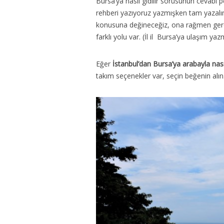
Bursa’ya nasıl gidilir sorusunun cevabı
rehberi yazıyoruz yazmışken tam yazalım.
konusuna değineceğiz, ona rağmen gere
farklı yolu var. (İl il Bursa’ya ulaşım 
Eğer
İstanbul’dan Bursa’ya arabayla nasıl
takım seçenekler var, seçin beğenin alın