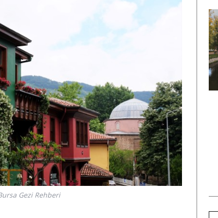
AVUSTURYA
FRANSA
24 Viyana Gezisi
Strazburg Gezi Rehberi:
arı: Avrupa’nın En
Avrupa’da Noel Pazarı
Avrupalı Şehri
Denilince Akla Gelen “O”
Şehir
Bursa Gezi Rehberi