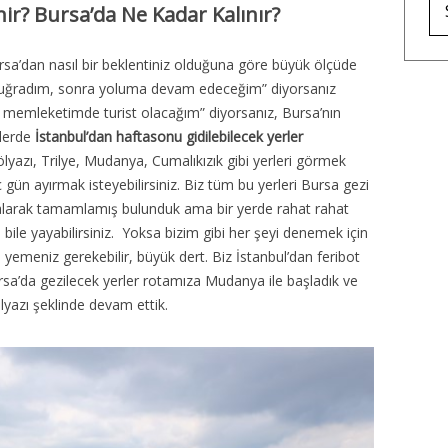
nir? Bursa’da Ne Kadar Kalınır?
rsa’dan nasıl bir beklentiniz olduğuna göre büyük ölçüde
lik uğradım, sonra yoluma devam edeceğim” diyorsanız
n memleketimde turist olacağım” diyorsanız, Bursa’nın
mlerde
İstanbul’dan haftasonu gidilebilecek yerler
Gölyazı, Trilye, Mudanya, Cumalıkızık gibi yerleri görmek
 gün ayırmak isteyebilirsiniz. Biz tüm bu yerleri Bursa gezi
kalarak tamamlamış bulunduk ama bir yerde rahat rahat
bile yayabilirsiniz. Yoksa bizim gibi her şeyi denemek için
e yemeniz gerekebilir, büyük dert. Biz İstanbul’dan feribot
ursa’da gezilecek yerler rotamıza Mudanya ile başladık ve
ölyazı şeklinde devam ettik.