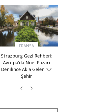
AVUSTURYA
FRANSA
2024 Viyana Gezisi
Strazburg Gezi Rehber
Notları: Avrupa’nın En
Avrupa’da Noel Pazar
Avrupalı Şehri
Denilince Akla Gelen “
Şehir