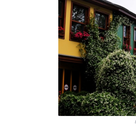
20
Notl