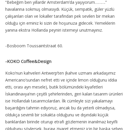
“Bebeğim ben yıllardır Amsterdam’da yaşıyorum……….”
havalarına sokmuş olmasıydı. Küçük, sempatik, güler yüzlü
çalışanları olan ve lokaller tarafından pek sevilen bir mekan
olduğu için eminiz ki sizin de hoşunuza gidecek. Yemeklerin
yanına ekstra Hollanda peyniri istemeyi unutmayınız.
-Bosboom Toussaintstraat 60.
-KOKO Coffee&Design
Koko’nun kahveleri Antwerp’ten (kahve uzmanı arkadaşımız
Americano’sundan nefret etti ve içinde limon olduğunu iddia
etti, orası ayrı mesele), butik bölümündeki kıyafetleri
İskandinavya’nın çeşitli şehirlerinden, geri kalan tasarım ürünleri
ise Hollandalı tasarımcılardan. İlk cümleyle sizi yakalamayı
başardığını tahmin ediyoruz, ancak bu da yeterli olmadıysa,
oldukça sevimli bir sokakta olduğunu ve dışındaki küçük
banklardan birinde oturup etrafı gözlemenin inanılmaz keyifli
olduğunu söylersek, burayı ziyaret etmeniz için bir başka sebep