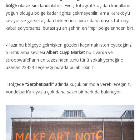
bölge
olarak sınırlandırılabilir. Evet, fotografik açıdan kanalların
yoğun olduğu bölge kadar ilginizi çekmeyebilir, ama Karaköy’ü
seviyor ve görsel açıdan beklentinizi biraz daha düşük tutmayı
kabul ediyorsanız, burası şu an şehrin en “hip” bölgelerinden biri.
-Hazır bu bölgeye gelmişken gözden kaçırmak istemeyeceğiniz
turistik ama sevilesi
Albert Cuyp Market
bu civarda ve
stroopwafel’ların en tazesinden türlü türlü sokak yemeğine
uzanan 23423 seçeneği burada bulabilirsiniz.
-Bölgede
“Sarphatipark”
adında küçük bir mola verebileceğiniz,
Vondelpark’a kıyasla çok daha sakin bir park da bulunuyor.