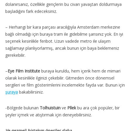
dolanırsanız, özellikle gençlerin bu civarı yavaştan doldurmaya
başladığını fark edeceksiniz.
– Herhangi bir kara parçası aracılığıyla Amsterdam merkezine
bağlı olmadığı için buraya tram ile gidebilme şansınız yok. En iyi
seçenek kesinlikle feribot. Uzun vadede metro ile ulaşım
sağlamayı planlıyorlarmış, ancak bunun için baya beklemeniz
gerekebilir.
–
Eye Film Institute
buraya kuruldu, hem içerik hem de mimari
olarak kesinlikle ilginizi çekebilir. Gitmeden önce dönemsel
sergileri ve film gösterimlerini incelemekte fayda var. Bunun için
şuraya
bakabilirsiniz.
-Bölgede bulunan
Tolhuistuin
ve
Pllek
bu ara çok popüler, bir
şeyler içmek ve atıştırmak için deneyebilirsiniz.
Ve gezmeli birtakım öneriler daha…