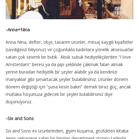
-Anna+Nina
Anna Nina, defter, obje, tasarım ürünler, mesaj kaygılı kıyafetler
(sevdiğinizi biliyoruz) ve çoğunlukla kadınlara yönelik aksesuarlar
satan çok sevimli bir butik. Abuk subuk hediyelikçilerden “I love
Amsterdam” beresi ya da pipi şeklinde çakmak falan almak
yerine buradan hediyelik bir şeyler alabilir ya da kendinizi
manyaklar gibi şımartacak şeyler bulabilirsiniz. Ürünler dönem
dönem değiştiği için “şuna kesin bakın” demek biraz güç, ancak
mutlaka hoşunuza gidecek bir şeyler bulabilirsiniz diye
düşünüyoruz.
-Six and Sons
Six and Sons ev ürünlerinden, giyim kuşama, gözlükten kitaba
geniş yelpazeye sahip bir hipster department store’u tadında.