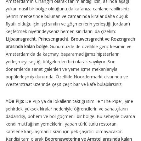
Amsterdam’ın Cihangir’i olarak tanımlandığı için, aslında aşağı
yukarı nasıl bir bölge olduğunu da kafanıza canlandırabilirsiniz.
Şehrin merkezinde bulunan ve zamanında kiralar daha düşük
fiyatlı olduğu için işçi sınıfın ve göçmenlerin yerleştiği Jordaan’ı
keşfetmek niyetindeyseniz hemen sınırlarını da çizelim:
Lijbaansgracht, Princsengracht, Brouwersgracht ve Rozengrach
arasında kalan bölge.
Günümüzde de özellikle genç kesimin ve
Amsterdam’da da kaçmayı başaramadığımız hipster’ların
yerleşmeyi seçtiği bölgelerden biri olarak sayılıyor. Son
dönemlerde sanat galerileri ve yeme içme mekanlarıyla
popülerleşmiş durumda. Özellikle Noordermarkt civarında ve
Westerstraat üzerinde çeşit çeşit bar ve kafe bulabilirsiniz.
*De Pijp:
De Pijp ya da lokallerin taktığı isim ile “The Pipe”, yine
şehirdeki yüksek kiralar nedeniyle öğrencilerin ve sanatçıların
dadandığı, bohem ve bol göçmenli bir bölge. Bu sebeple civarda
kendi mutfağının yemeklerini yapan türlü türlü restoran,
kafelerle karşılaşmanız sizin için pek şaşırtıcı olmayacaktır.
Kendisi tam olarak
Beorengwetering ve Amstel arasında kalan