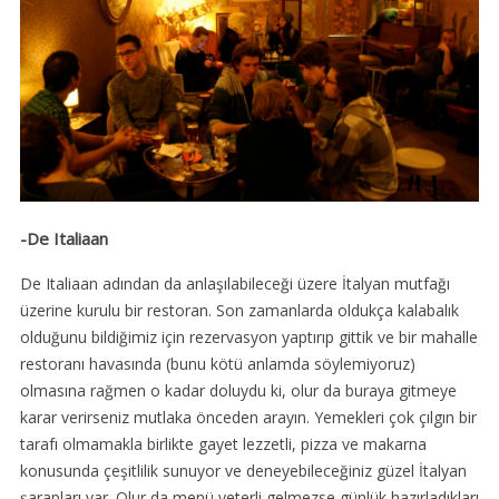
-De Italiaan
De Italiaan adından da anlaşılabileceği üzere İtalyan mutfağı
üzerine kurulu bir restoran. Son zamanlarda oldukça kalabalık
olduğunu bildiğimiz için rezervasyon yaptırıp gittik ve bir mahalle
restoranı havasında (bunu kötü anlamda söylemiyoruz)
olmasına rağmen o kadar doluydu ki, olur da buraya gitmeye
karar verirseniz mutlaka önceden arayın. Yemekleri çok çılgın bir
tarafı olmamakla birlikte gayet lezzetli, pizza ve makarna
konusunda çeşitlilik sunuyor ve deneyebileceğiniz güzel İtalyan
şarapları var. Olur da menü yeterli gelmezse günlük hazırladıkları