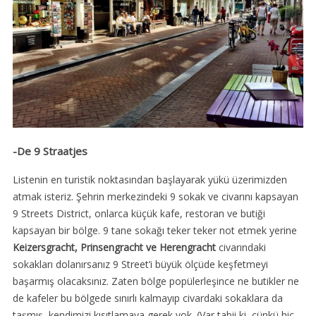
-De 9 Straatjes
Listenin en turistik noktasından başlayarak yükü üzerimizden
atmak isteriz. Şehrin merkezindeki 9 sokak ve civarını kapsayan
9 Streets District, onlarca küçük kafe, restoran ve butiği
kapsayan bir bölge. 9 tane sokağı teker teker not etmek yerine
Keizersgracht, Prinsengracht ve Herengracht
civarındaki
sokakları dolanırsanız 9 Street’i büyük ölçüde keşfetmeyi
başarmış olacaksınız. Zaten bölge popülerleşince ne butikler ne
de kafeler bu bölgede sınırlı kalmayıp civardaki sokaklara da
taşmış, kendimizi kısıtlamaya gerek yok. (Var tabii ki, çünkü hiç