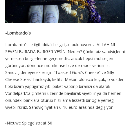
-Lombardo’s
Lombardo’s ile ilgili iddialı bir girişte bulunuyoruz: ALLAHINI
SEVEN BURADA BURGER YESİN. Neden? Çünkü biz sandviçlerini
yemekten burgerlerine geçemedik, ancak hepsi muhteşem
görünüyor, dönünce mümkünse bize de rapor verirsiniz..
Sandviç deneyecekler için “Toasted Goat’s Cheese” ve Silly
Cheese Steak” harikaydı, kefiliz. Mekan oldukça küçük, o yüzden
tıpkı bizim yaptığımız gibi paket yaptırıp biranızı da alarak
Vondelpark’ta çimlerin üzerinde bayılarak yiyebilir ya da hemen
önündeki banklara oturup hızlı ama lezzetli bir öğle yemeği
yiyebilirsiniz. Sandviç fiyatları 6-10 euro arasında değişiyor.
-Nieuwe Spiegelstraat 50