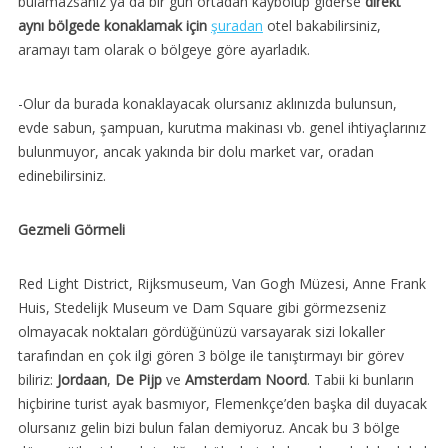
bulamazsanız ya da bir gün ortadan kaybolup giderse
direkt
aynı bölgede konaklamak için
şuradan
otel bakabilirsiniz,
aramayı tam olarak o bölgeye göre ayarladık.
-Olur da burada konaklayacak olursanız aklınızda bulunsun,
evde sabun, şampuan, kurutma makinası vb. genel ihtiyaçlarınız
bulunmuyor, ancak yakında bir dolu market var, oradan
edinebilirsiniz.
Gezmeli Görmeli
Red Light District, Rijksmuseum, Van Gogh Müzesi, Anne Frank
Huis, Stedelijk Museum ve Dam Square gibi görmezseniz
olmayacak noktaları gördüğünüzü varsayarak sizi lokaller
tarafından en çok ilgi gören 3 bölge ile tanıştırmayı bir görev
biliriz:
Jordaan
,
De Pijp
ve
Amsterdam Noord
. Tabii ki bunların
hiçbirine turist ayak basmıyor, Flemenkçe’den başka dil duyacak
olursanız gelin bizi bulun falan demiyoruz. Ancak bu 3 bölge