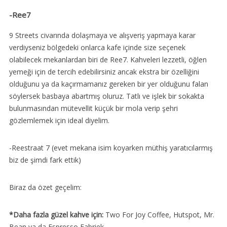
-Ree7
9 Streets civarında dolaşmaya ve alışveriş yapmaya karar
verdiyseniz bölgedeki onlarca kafe içinde size seçenek
olabilecek mekanlardan biri de Ree7. Kahveleri lezzetli, öğlen
yemeği için de tercih edebilirsiniz ancak ekstra bir özelliğini
olduğunu ya da kaçırmamanız gereken bir yer olduğunu falan
söylersek basbaya abartmış oluruz. Tatlı ve işlek bir sokakta
bulunmasından mütevellit küçük bir mola verip şehri
gözlemlemek için ideal diyelim.
-Reestraat 7 (evet mekana isim koyarken müthiş yaratıcılarmış
biz de şimdi fark ettik)
Biraz da özet geçelim:
*Daha fazla güzel kahve için:
Two For Joy Coffee, Hutspot, Mr.
Bean ya da Espresso Fabriek