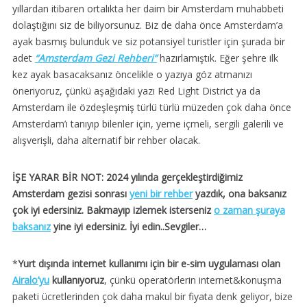
yıllardan itibaren ortalıkta her daim bir Amsterdam muhabbeti
dolaştığını siz de biliyorsunuz. Biz de daha önce Amsterdam’a
ayak basmış bulunduk ve siz potansiyel turistler için şurada bir
adet
“Amsterdam Gezi Rehberi”
hazırlamıştık. Eğer şehre ilk
kez ayak basacaksanız öncelikle o yazıya göz atmanızı
öneriyoruz, çünkü aşağıdaki yazı Red Light District ya da
Amsterdam ile özdeşleşmiş türlü türlü müzeden çok daha önce
Amsterdam’ı tanıyıp bilenler için, yeme içmeli, sergili galerili ve
alışverişli, daha alternatif bir rehber olacak.
İŞE YARAR BİR NOT: 2024 yılında gerçekleştirdiğimiz
Amsterdam gezisi sonrası
yeni bir rehber
yazdık, ona baksanız
çok iyi edersiniz. Bakmayıp izlemek isterseniz
o zaman şuraya
baksanız
yine iyi edersiniz. İyi edin..Sevgiler…
*
Yurt dışında internet kullanımı için bir e-sim uygulaması olan
Airalo’yu
kullanıyoruz
, çünkü operatörlerin internet&konuşma
paketi ücretlerinden çok daha makul bir fiyata denk geliyor, bize