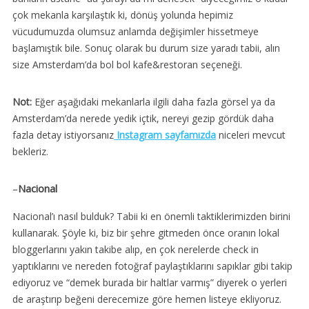
çok mekanla karşılaştık ki, dönüş yolunda hepimiz
vücudumuzda olumsuz anlamda değişimler hissetmeye
başlamıştık bile. Sonuç olarak bu durum size yaradı tabii, alın
size Amsterdam’da bol bol kafe&restoran seçeneği.
Not:
Eğer aşağıdaki mekanlarla ilgili daha fazla görsel ya da
Amsterdam’da nerede yedik içtik, nereyi gezip gördük daha
fazla detay istiyorsanız
Instagram sayfamızda
niceleri mevcut
bekleriz.
–
Nacional
Nacional’ı nasıl bulduk? Tabii ki en önemli taktiklerimizden birini
kullanarak. Şöyle ki, biz bir şehre gitmeden önce oranın lokal
bloggerlarını yakın takibe alıp, en çok nerelerde check in
yaptıklarını ve nereden fotoğraf paylaştıklarını sapıklar gibi takip
ediyoruz ve “demek burada bir haltlar varmış” diyerek o yerleri
de araştırıp beğeni derecemize göre hemen listeye ekliyoruz.