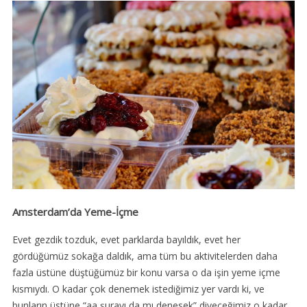
Amsterdam’da Yeme-İçme
Evet gezdik tozduk, evet parklarda bayıldık, evet her
gördüğümüz sokağa daldık, ama tüm bu aktivitelerden daha
fazla üstüne düştüğümüz bir konu varsa o da işin yeme içme
kısmıydı. O kadar çok denemek istediğimiz yer vardı ki, ve
bunların üstüne “aa şurayı da mı denesek” diyeceğimiz o kadar