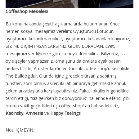
Coffeshop Meselesi
Bu konu hakkında çeşitli açıklamalarda bulunmadan önce
hemen sosyal mesajımız verelim: Uyuşturucu kötüdür,
uyuşturucu kullanılmamalıdır, uyuşturucu kullananları kınıyoruz,
SİZ NE BİÇİM İNSANLARSINIZ GİDİN BURADAN. Evet,
mesajımızı verdiğimize göre konuya dönebiliriz. Biliyoruz, siz
öyle şeyler yapmazsınız, ama şunu da oralara ayak basan
herkes bilir ki, Amsterdam’ın en turistik coffee shop’u kesinlikle
The Bulldog’dur. Olur da içine girecek olursanız sapıtmış
turistler, zom olmuş asiler, iki lafı bir araya getirmekte zorluk
çeken arkadaşlarla karşılaşabilirsiniz. Fakat lokallerin genellikle
tercih ettiği, “siz gelirken biz dönüyorduk” hallerinde efendi gibi
oturup vakit geçirdikleri üç coffee shop’tan bahsedebiliriz,
Kadinsky, Amnesia
ve
Happy Feelings
.
Not: İÇMEYİN.