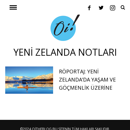
YENI ZELANDA NOTLARI
RÖPORTAJ: YENI
ZELANDA’DA YAŞAM VE
GÖÇMENLIK ÜZERINE
©2024 OITHEBLOG BU SITENIN TÜM HAKLARI SAKLIDIR.