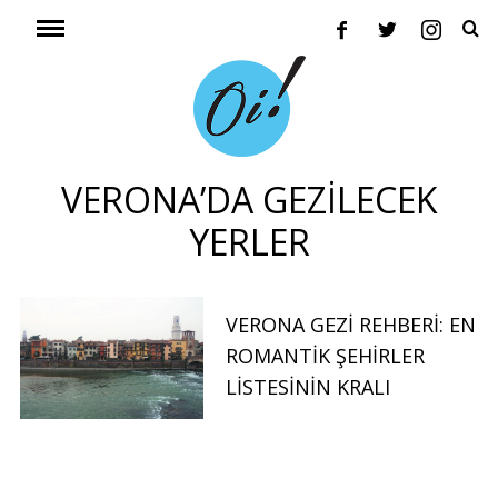
VERONA’DA GEZILECEK
YERLER
VERONA GEZI REHBERI: EN
ROMANTIK ŞEHIRLER
LISTESININ KRALI