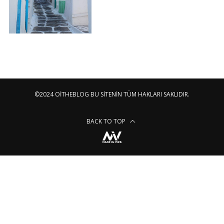
©2024 OITHEBLOG BU SITENIN TÜM HAKLARI SAKLIDIR.
BACK TO TOP