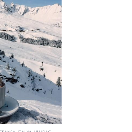
FRANSA
,
İTALYA
,
ULUDAĞ