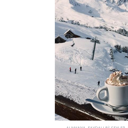
ALMANYA
,
FAYDALI Bİ' ŞEYLER
,