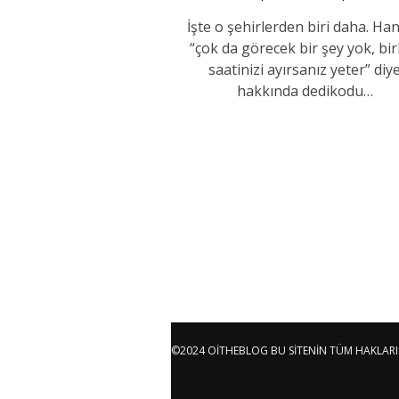
İşte o şehirlerden biri daha. Han
“çok da görecek bir şey yok, bi
saatinizi ayırsanız yeter” diy
hakkında dedikodu…
©2024 OITHEBLOG BU SITENIN TÜM HAKLARI 