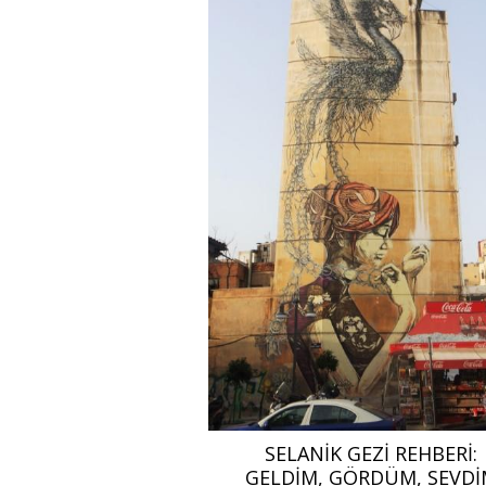
SELANIK GEZI REHBERI:
GELDIM, GÖRDÜM, SEVDI