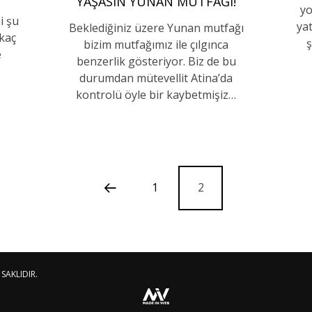
YAŞASIN YUNAN MUTFAĞI!
yo
i şu
ya
Beklediğiniz üzere Yunan mutfağı
rkaç
ş
bizim mutfağımız ile çılgınca
e
benzerlik gösteriyor. Biz de bu
durumdan mütevellit Atina’da
kontrolü öyle bir kaybetmişiz…
1
2
SAKLIDIR.