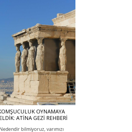
KOMŞUCULUK OYNAMAYA
ELDIK: ATINA GEZI REHBERI
Nedendir bilmiyoruz, varımızı