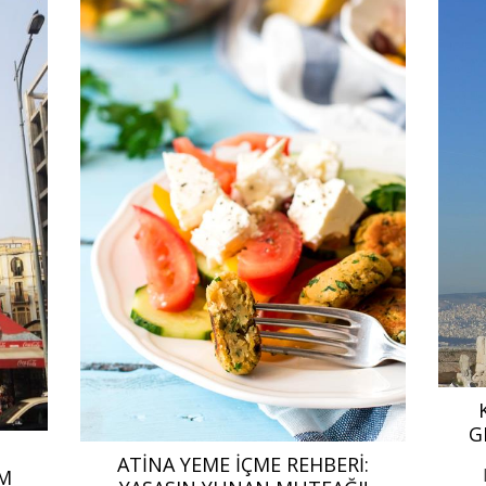
G
ATINA YEME İÇME REHBERI:
M