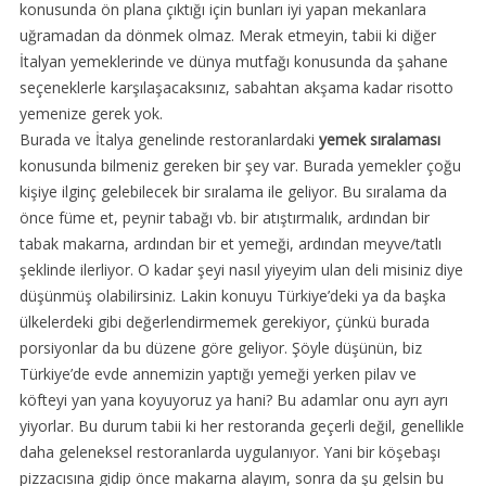
konusunda ön plana çıktığı için bunları iyi yapan mekanlara
uğramadan da dönmek olmaz. Merak etmeyin, tabii ki diğer
İtalyan yemeklerinde ve dünya mutfağı konusunda da şahane
seçeneklerle karşılaşacaksınız, sabahtan akşama kadar risotto
yemenize gerek yok.
Burada ve İtalya genelinde restoranlardaki
yemek sıralaması
konusunda bilmeniz gereken bir şey var. Burada yemekler çoğu
kişiye ilginç gelebilecek bir sıralama ile geliyor. Bu sıralama da
önce füme et, peynir tabağı vb. bir atıştırmalık, ardından bir
tabak makarna, ardından bir et yemeği, ardından meyve/tatlı
şeklinde ilerliyor. O kadar şeyi nasıl yiyeyim ulan deli misiniz diye
düşünmüş olabilirsiniz. Lakin konuyu Türkiye’deki ya da başka
ülkelerdeki gibi değerlendirmemek gerekiyor, çünkü burada
porsiyonlar da bu düzene göre geliyor. Şöyle düşünün, biz
Türkiye’de evde annemizin yaptığı yemeği yerken pilav ve
köfteyi yan yana koyuyoruz ya hani? Bu adamlar onu ayrı ayrı
yiyorlar. Bu durum tabii ki her restoranda geçerli değil, genellikle
daha geleneksel restoranlarda uygulanıyor. Yani bir köşebaşı
pizzacısına gidip önce makarna alayım, sonra da şu gelsin bu