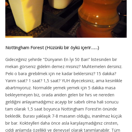
Nottingham Forest (Hüzünlü bir öykü içerir……)
Gideceğiniz şehirde “Dünyanın En İyi 50 Barı” listesinden bir
mekan görseniz gidelim demez misiniz? Muhtemelen dersiniz.
Peki o bara girebilmek için ne kadar beklersiniz? 15 dakika?
Yarım saat? 1 saat? 1,5 saat? YUH diyeceksiniz, ama kesinlikle
abartmıyoruz. Normalde yemek yemek için 5 dakika masa
bekleyemeyen biz, orada aniden gelen bir hırs ve nereden
geldiğini anlayamadığımız acayip bir sabırlı olma hali sonucu
tam olarak 1,5 saat boyunca Nottingham Forest’ın önünde
bekledik. Burası yaklaşık 7-8 masanın olduğu, inanılmaz küçük
bir bar. Kokteylleri daha önce asla karşılaşmadığınız cinsten,
ciddi anlamda özellikli ve deneysel olarak tanımlanabilir. Tüm