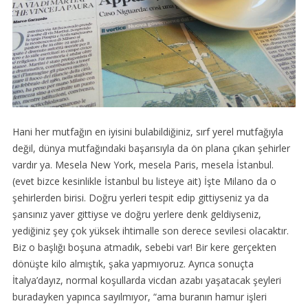
Hani her mutfağın en iyisini bulabildiğiniz, sırf yerel mutfağıyla
değil, dünya mutfağındaki başarısıyla da ön plana çıkan şehirler
vardır ya. Mesela New York, mesela Paris, mesela İstanbul.
(evet bizce kesinlikle İstanbul bu listeye ait) İşte Milano da o
şehirlerden birisi. Doğru yerleri tespit edip gittiyseniz ya da
şansınız yaver gittiyse ve doğru yerlere denk geldiyseniz,
yediğiniz şey çok yüksek ihtimalle son derece sevilesi olacaktır.
Biz o başlığı boşuna atmadık, sebebi var! Bir kere gerçekten
dönüşte kilo almıştık, şaka yapmıyoruz. Ayrıca sonuçta
İtalya’dayız, normal koşullarda vicdan azabı yaşatacak şeyleri
buradayken yapınca sayılmıyor, “ama buranın hamur işleri