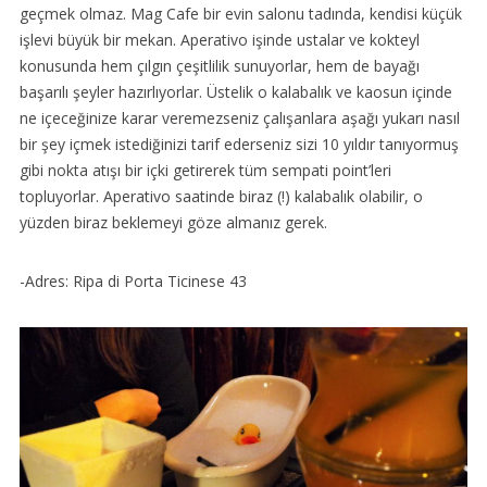
geçmek olmaz. Mag Cafe bir evin salonu tadında, kendisi küçük
işlevi büyük bir mekan. Aperativo işinde ustalar ve kokteyl
konusunda hem çılgın çeşitlilik sunuyorlar, hem de bayağı
başarılı şeyler hazırlıyorlar. Üstelik o kalabalık ve kaosun içinde
ne içeceğinize karar veremezseniz çalışanlara aşağı yukarı nasıl
bir şey içmek istediğinizi tarif ederseniz sizi 10 yıldır tanıyormuş
gibi nokta atışı bir içki getirerek tüm sempati point’leri
topluyorlar. Aperativo saatinde biraz (!) kalabalık olabilir, o
yüzden biraz beklemeyi göze almanız gerek.
-Adres: Ripa di Porta Ticinese 43