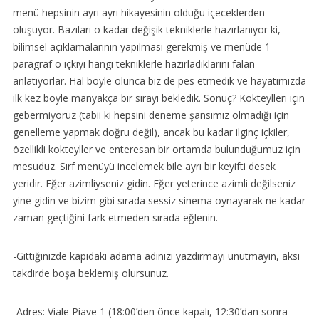
menü hepsinin ayrı ayrı hikayesinin olduğu içeceklerden
oluşuyor. Bazıları o kadar değişik tekniklerle hazırlanıyor ki,
bilimsel açıklamalarının yapılması gerekmiş ve menüde 1
paragraf o içkiyi hangi tekniklerle hazırladıklarını falan
anlatıyorlar. Hal böyle olunca biz de pes etmedik ve hayatımızda
ilk kez böyle manyakça bir sırayı bekledik. Sonuç? Kokteylleri için
gebermiyoruz (tabii ki hepsini deneme şansımız olmadığı için
genelleme yapmak doğru değil), ancak bu kadar ilginç içkiler,
özellikli kokteyller ve enteresan bir ortamda bulunduğumuz için
mesuduz. Sırf menüyü incelemek bile ayrı bir keyifti desek
yeridir. Eğer azimliyseniz gidin. Eğer yeterince azimli değilseniz
yine gidin ve bizim gibi sırada sessiz sinema oynayarak ne kadar
zaman geçtiğini fark etmeden sırada eğlenin.
-Gittiğinizde kapıdaki adama adınızı yazdırmayı unutmayın, aksi
takdirde boşa beklemiş olursunuz.
-Adres: Viale Piave 1 (18:00’den önce kapalı, 12:30’dan sonra