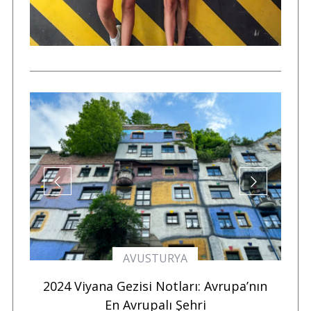
AVUSTURYA
da
2024 Viyana Gezisi Notları: Avrupa’nın
S
O”
En Avrupalı Şehri
N