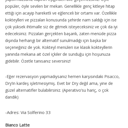
popüler, öyle sevilen bir mekan. Genellikle genç kitleye hitap
ettiği için acayip hareketli ve eğlenceli bir ortamı var. Özellikle
kokteylleri ve pizzaları konusunda şehirde nam saldığı için ise
çok yüksek ihtimalle siz de gitmek isteyeceksiniz ve çok da iyi
edeceksiniz. Pizzaları gerçekten başarılı, zaten menüde pizza
dışında herhangi bir alternatif sunulmadığı için başka bir
seçeneğiniz de yok. Kokteyl menüleri ise klasik kokteyllerin
yanında mekana ait özel içkiler de sunduğu için hoşunuza
gidebilir. Özetle tanısanız seversiniz!
-Eğer rezervasyon yapmadıysanız hemen karşısındaki Pisacco,
Dry’in kardeş işletmesiymiş. Evet bir Dry değil ama, yine de
güzel alternatifler bulabilirsiniz. (Aperativo’su hariç, o çok
dandik)
-Adres: Via Solferino 33
Bianco Latte