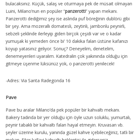
bulacaksınız. Küçük, salaş ve oturmaya pek de müsait olmayan
Luini, Milano’nun en popüler “
panzerotti
” yapan mekanı.
Panzerotti dediğimiz şey ise aslında puf böreğinin dublörü gibi
bir şey. Ama mozerallı domatesli, zeytinli, jambonlu peynirli,
sebzeli şeklinde ilerleyip giden birçok çeşidi var ve o kadar
yumuşak ki yemeden önce bi’ 10 dakika falan üstüne kafanızı
koyup yatasınız geliyor. Sonuç? Deneyelim, denetelim,
denemeyenleri uyaralım. Katedralin çok yakınında olduğu için
gitmeye üşenme lüksünüz yok, o panzerotti yenilecek!
-Adres: Via Santa Radegonda 16
Pave
Pave bu aralar Milano’da pek popüler bir kahvaltı mekanı.
Bakery tadında bir yer olduğu için öyle uzun soluklu, yumurtalı,
peynir tabaklı bir kahvaltı falan hayal etmeyin. Kruvasan vb.
şeyler üzerine kurulu, yanında güzel kahve içebileceğiniz, tatlı bir
mekan. Eğer kallavi kahvaltı beklentisi ile giderseniz