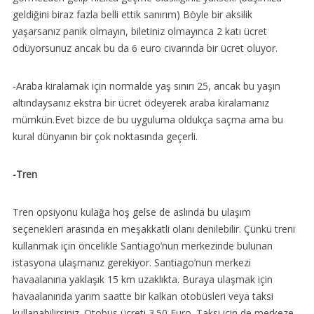
geldiğini biraz fazla belli ettik sanırım) Böyle bir aksilik
yaşarsanız panik olmayın, biletiniz olmayınca 2 katı ücret
ödüyorsunuz ancak bu da 6 euro civarında bir ücret oluyor.
-Araba kiralamak için normalde yaş sınırı 25, ancak bu yaşın
altındaysanız ekstra bir ücret ödeyerek araba kiralamanız
mümkün.Evet bizce de bu uyguluma oldukça saçma ama bu
kural dünyanın bir çok noktasında geçerli.
-Tren
Tren opsiyonu kulağa hoş gelse de aslında bu ulaşım
seçenekleri arasında en meşakkatli olanı denilebilir. Çünkü treni
kullanmak için öncelikle Santiago’nun merkezinde bulunan
istasyona ulaşmanız gerekiyor. Santiago’nun merkezi
havaalanına yaklaşık 15 km uzaklıkta. Buraya ulaşmak için
havaalanında yarım saatte bir kalkan otobüsleri veya taksi
kullanabilirsiniz. Otobüs ücreti 3.50 Euro. Taksi için de merkeze