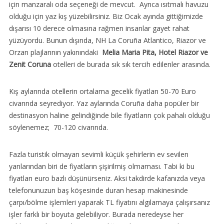
için manzaralı oda seçeneği de mevcut. Ayrıca ısıtmalı havuzu
olduğu için yaz kış yüzebilirsiniz. Biz Ocak ayında gittiğimizde
dışarısı 10 derece olmasına rağmen insanlar gayet rahat
yüzüyordu. Bunun dışında, NH La Coruña Atlantico, Riazor ve
Orzan plajlarının yakınındaki
Melia Maria Pita, Hotel Riazor ve
Zenit Coruna
otelleri de burada sık sık tercih edilenler arasında.
Kış aylarında otellerin ortalama gecelik fiyatları 50-70 Euro
civarında seyrediyor. Yaz aylarında Coruña daha popüler bir
destinasyon haline gelindiğinde bile fiyatların çok pahalı olduğu
söylenemez; 70-120 civarında.
Fazla turistik olmayan sevimli küçük şehirlerin ev sevilen
yanlarından biri de fiyatların şişirilmiş olmaması. Tabi ki bu
fiyatları euro bazlı düşünürseniz. Aksi takdirde kafanızda veya
telefonunuzun baş köşesinde duran hesap makinesinde
çarpı/bölme işlemleri yaparak TL fiyatını algılamaya çalışırsanız
işler farklı bir boyuta gelebiliyor. Burada neredeyse her