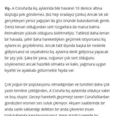
Kış-
A Coruña’da kış aylarında bile havanın 10 derece altına
düştüğü pek görülemez. (biz hep oradayız çünkü) Ancak sık sık
gerçekleşen yersiz yağışları da göz önünde bulundurmak gerek.
Deniz kenarı olduğundan sert rüzgarlara da maruz kalma
ihtimalinizin yüksek olduğunu belirtmeliyiz. Tatilinizi daha ılıman
bir havada, şehir daha hareketliyken geçirmek istiyorsanız kış
aylarını es geçebilirsiniz. Ancak tatil dışında başka bir nedenle
gidiyorsanız ve seyahatiniz kış aylarına denk geliyorsa yapacak
bir şey yok. Şaka bir yana, soğunun çok sert olduğunu
söylenemez ancak hazırlıklı olmakta ve kalın, yağmura uygun
kıyafet ve ayakkabı götürmekte fayda var.
Çok yoğun bir popülasyonu olmadığından ve turistleri daha çok
yazın kendine çektiğinden, A Coruña kış aylarında oldukça sakin
ve boş oluyor. Geceyi hareketli geçirmeyi seven Coruña’lılardan
gündüzleri resmen ses soluk çıkmıyor. Akşam saatlerinde bir
anda sanki saklandığı delikten bir anda çıkıveren insan
topluluklarıyla karşılaşıyorsunuz. Hayır gündüz nerede bu