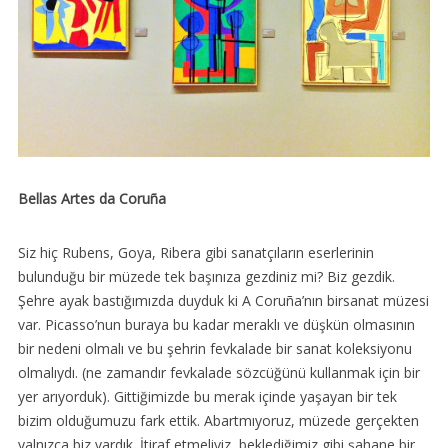
Bellas Artes da Coruña
Siz hiç Rubens, Goya, Ribera gibi sanatçıların eserlerinin
bulunduğu bir müzede tek başınıza gezdiniz mi? Biz gezdik.
Şehre ayak bastığımızda duyduk ki A Coruña’nın birsanat müzesi
var. Picasso’nun buraya bu kadar meraklı ve düşkün olmasının
bir nedeni olmalı ve bu şehrin fevkalade bir sanat koleksiyonu
olmalıydı. (ne zamandır fevkalade sözcüğünü kullanmak için bir
yer arıyorduk). Gittiğimizde bu merak içinde yaşayan bir tek
bizim olduğumuzu fark ettik. Abartmıyoruz, müzede gerçekten
yalnızca biz vardık. İtiraf etmeliyiz, beklediğimiz gibi şahane bir