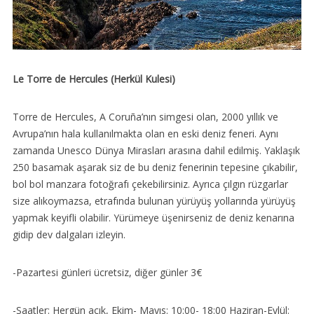
Le Torre de Hercules (Herkül Kulesi)
Torre de Hercules, A Coruña’nın simgesi olan, 2000 yıllık ve
Avrupa’nın hala kullanılmakta olan en eski deniz feneri. Aynı
zamanda Unesco Dünya Mirasları arasına dahil edilmiş. Yaklaşık
250 basamak aşarak siz de bu deniz fenerinin tepesine çıkabilir,
bol bol manzara fotoğrafı çekebilirsiniz. Ayrıca çılgın rüzgarlar
size alıkoymazsa, etrafında bulunan yürüyüş yollarında yürüyüş
yapmak keyifli olabilir. Yürümeye üşenirseniz de deniz kenarına
gidip dev dalgaları izleyin.
-Pazartesi günleri ücretsiz, diğer günler 3€
-Saatler: Hergün açık, Ekim- Mayıs: 10:00- 18:00 Haziran-Eylül: