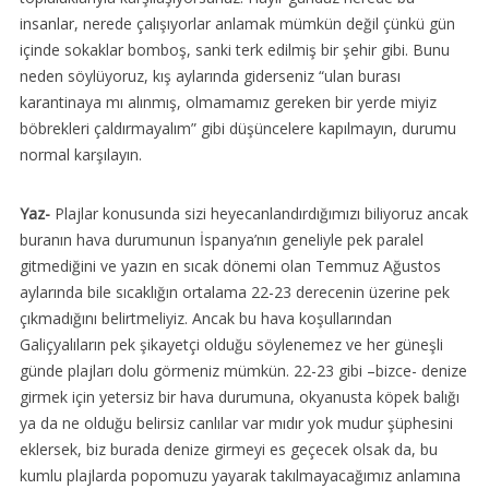
insanlar, nerede çalışıyorlar anlamak mümkün değil çünkü gün
içinde sokaklar bomboş, sanki terk edilmiş bir şehir gibi. Bunu
neden söylüyoruz, kış aylarında giderseniz “ulan burası
karantinaya mı alınmış, olmamamız gereken bir yerde miyiz
böbrekleri çaldırmayalım” gibi düşüncelere kapılmayın, durumu
normal karşılayın.
Yaz-
Plajlar konusunda sizi heyecanlandırdığımızı biliyoruz ancak
buranın hava durumunun İspanya’nın geneliyle pek paralel
gitmediğini ve yazın en sıcak dönemi olan Temmuz Ağustos
aylarında bile sıcaklığın ortalama 22-23 derecenin üzerine pek
çıkmadığını belirtmeliyiz. Ancak bu hava koşullarından
Galiçyalıların pek şikayetçi olduğu söylenemez ve her güneşli
günde plajları dolu görmeniz mümkün. 22-23 gibi –bizce- denize
girmek için yetersiz bir hava durumuna, okyanusta köpek balığı
ya da ne olduğu belirsiz canlılar var mıdır yok mudur şüphesini
eklersek, biz burada denize girmeyi es geçecek olsak da, bu
kumlu plajlarda popomuzu yayarak takılmayacağımız anlamına