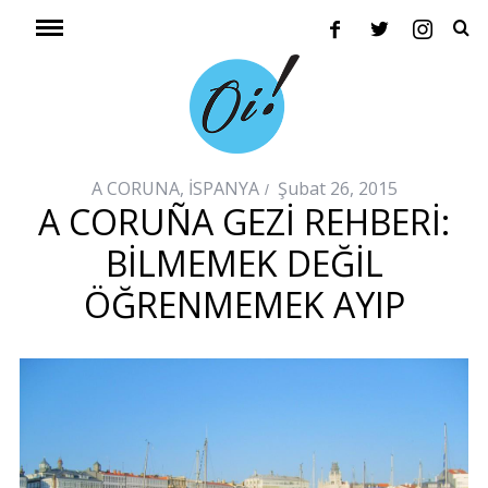
A CORUNA
,
İSPANYA
Şubat 26, 2015
A CORUÑA GEZI REHBERI:
BILMEMEK DEĞIL
ÖĞRENMEMEK AYIP