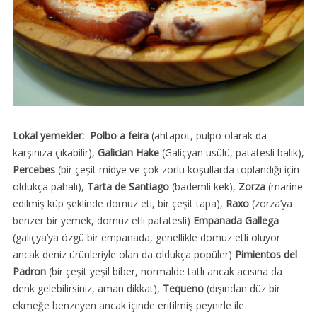
Lokal yemekler:
Polbo a feira
(ahtapot, pulpo olarak da
karşınıza çıkabilir),
Galician Hake
(Galiçyan usülü, patatesli balık),
Percebes
(bir çeşit midye ve çok zorlu koşullarda toplandığı için
oldukça pahalı),
Tarta de Santiago
(bademli kek),
Zorza
(marine
edilmiş küp şeklinde domuz eti, bir çeşit tapa),
Raxo
(zorza’ya
benzer bir yemek, domuz etli patatesli)
Empanada Gallega
(galiçya’ya özgü bir empanada, genellikle domuz etli oluyor
ancak deniz ürünleriyle olan da oldukça popüler)
Pimientos del
Padron
(bir çeşit yeşil biber, normalde tatlı ancak acısına da
denk gelebilirsiniz, aman dikkat),
Tequeno
(dışından düz bir
ekmeğe benzeyen ancak içinde eritilmiş peynirle ile