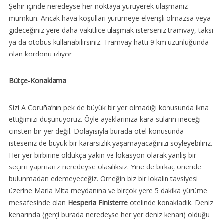
Şehir içinde neredeyse her noktaya yürüyerek ulaşmanız
mümkün. Ancak hava koşulları yürümeye elverişli olmazsa veya
gideceğiniz yere daha vakitlice ulaşmak isterseniz tramvay, taksi
ya da otobüs kullanabilirsiniz. Tramvay hattı 9 km uzunluğunda
olan kordonu izliyor.
Bütçe-Konaklama
Sizi A Coruña’nın pek de büyük bir yer olmadığı konusunda ikna
ettiğimizi düşünüyoruz. Öyle ayaklarınıza kara suların ineceği
cinsten bir yer değil. Dolayısıyla burada otel konusunda
isteseniz de büyük bir kararsızlık yaşamayacağınızı söyleyebiliriz.
Her yer birbirine oldukça yakın ve lokasyon olarak yanlış bir
seçim yapmanız neredeyse olasılıksız. Yine de birkaç öneride
bulunmadan edemeyeceğiz. Örneğin biz bir lokalin tavsiyesi
üzerine Maria Mita meydanına ve birçok yere 5 dakika yürüme
mesafesinde olan
Hesperia Finisterre
otelinde konakladık. Deniz
kenarında (gerçi burada neredeyse her yer deniz kenarı) olduğu