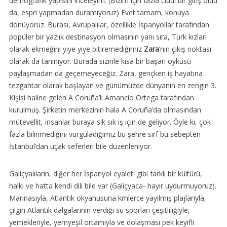
demografik yapısını inceleyim. (Bizim için fazla ciddi bir giriş oldu
da, espri yapmadan duramıyoruz) Evet tamam, konuya
dönüyoruz. Burası, Avrupalılar, özellikle İspanyollar tarafından
popüler bir yazlık destinasyon olmasının yanı sıra, Türk kızları
olarak ekmeğini yiye yiye bitiremediğimiz
Zara
’nın çıkış noktası
olarak da tanınıyor. Burada sizinle kısa bir başarı öyküsü
paylaşmadan da geçemeyeceğiz. Zara, gençken iş hayatına
tezgahtar olarak başlayan ve günümüzde dünyanın en zengin 3.
Kişisi haline gelen A Coruña’lı Amancio Ortega tarafından
kurulmuş. Şirketin merkezinin hala A Coruña’da olmasından
mütevellit, insanlar buraya sık sık iş için de geliyor. Öyle ki, çok
fazla bilinmediğini vurguladığımız bu şehre sırf bu sebepten
İstanbul’dan uçak seferleri bile düzenleniyor.
Galiçyalıların, diğer her İspanyol eyaleti gibi farklı bir kültürü,
halkı ve hatta kendi dili bile var (Galiçyaca- hayır uydurmuyoruz).
Marinasıyla, Atlantik okyanusuna kmlerce yayılmış plajlarıyla,
çılgın Atlantik dalgalarının verdiği su sporları çeşitliliğiyle,
yemekleriyle, yemyeşil ortamıyla ve dolaşması pek keyifli