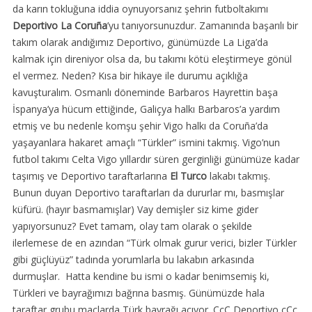
da karın tokluğuna iddia oynuyorsanız şehrin futboltakımı
Deportivo La Coruña
’yu tanıyorsunuzdur. Zamanında başarılı bir
takım olarak andığımız Deportivo, günümüzde La Liga’da
kalmak için direniyor olsa da, bu takımı kötü eleştirmeye gönül
el vermez. Neden? Kısa bir hikaye ile durumu açıklığa
kavuşturalım. Osmanlı döneminde Barbaros Hayrettin başa
İspanya’ya hücum ettiğinde, Galiçya halkı Barbaros’a yardım
etmiş ve bu nedenle komşu şehir Vigo halkı da Coruña’da
yaşayanlara hakaret amaçlı “Türkler” ismini takmış. Vigo’nun
futbol takımı Celta Vigo yıllardır süren gerginliği günümüze kadar
taşımış ve Deportivo taraftarlarına
El Turco
lakabı takmış.
Bunun duyan Deportivo taraftarları da dururlar mı, basmışlar
küfürü. (hayır basmamışlar) Vay demişler siz kime gider
yapıyorsunuz? Evet tamam, olay tam olarak o şekilde
ilerlemese de en azından “Türk olmak gurur verici, bizler Türkler
gibi güçlüyüz” tadında yorumlarla bu lakabın arkasında
durmuşlar. Hatta kendine bu ismi o kadar benimsemiş ki,
Türkleri ve bayrağımızı bağrına basmış. Günümüzde hala
taraftar grubu maçlarda Türk bayrağı açıyor. CcC Deportivo cCc