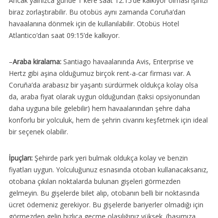
Ancak yalnızca günde 1 kere saat 12:15’de kalkıyor olması işinizi
biraz zorlaştırabilir. Bu otobüs aynı zamanda Coruña’dan
havaalanına dönmek için de kullanılabilir. Otobüs Hotel
Atlantico’dan saat 09:15’de kalkıyor.
–
Araba kiralama:
Santiago havaalanında Avis, Enterprise ve
Hertz gibi aşina olduğumuz birçok rent-a-car firması var. A
Coruña’da arabasız bir yaşantı sürdürmek oldukça kolay olsa
da, araba fiyat olarak uygun olduğundan (taksi opsiyonundan
daha uyguna bile gelebilir) hem havaalanından şehre daha
konforlu bir yolculuk, hem de şehrin civarını keşfetmek için ideal
bir seçenek olabilir.
İpuçları:
Şehirde park yeri bulmak oldukça kolay ve benzin
fiyatları uygun. Yolculuğunuz esnasında otoban kullanacaksanız,
otobana çıkılan noktalarda bulunan gişeleri görmezden
gelmeyin. Bu gişelerde bilet alıp, otobanın belli bir noktasında
ücret ödemeniz gerekiyor. Bu gişelerde bariyerler olmadığı için
görmezden gelip hızlıca geçme olasılığınız yüksek. (başımıza