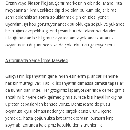
Orzan
veya
Riazor Plajları
. Şehir merkezinin dibinde, Maria Pita
meydanına 1 km uzaklıkta dip dibe olan bu kum plajlar biraz
şehri dolandıktan sonra soluklanmak için en ideal yerler.
Uyaralım, iyi hoş görünüyor ancak su oldukça soğuk ve yukarıda
belirttiğimiz köpekbalığı endişesini burada tekrar hatırlatalım.
Olduğuna dair bir bilgimiz veya iddiamız yok ancak Atlantik
okyanusunu düşününce size de çok ürkütücü gelmiyor mu?
A Coruna’da Yeme-İçme Meselesi
Galiçya’nın İspanya’nın genelinden esinlenmiş, ancak kendine
has bir mutfağı var. Tabi ki İspanya’nın olmazsa olmazı tapaslar
da bunun dahilinde. Her gittiğimiz İspanyol şehrinde denediğimiz
ancak iyi bir yere denk gelmediğimiz sürece bizi hayal kırıklığına
uğratan tapaslardan bahsediyoruz. Deniz (daha doğrusu
okyanus) kıyısı olması nedeniyle birçok deniz ürünü içerikli
yemekle, hatta çoğunlukta katletmek (orasını burasını kırıp
soymak) zorunda kaldığınız kabuklu deniz ürünleri ile