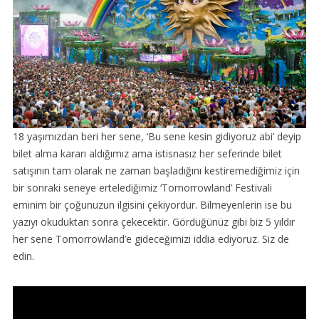
18 yaşımızdan beri her sene, ‘Bu sene kesin gidiyoruz abi’ deyip
bilet alma kararı aldığımız ama istisnasız her seferinde bilet
satışının tam olarak ne zaman başladığını kestiremediğimiz için
bir sonraki seneye ertelediğimiz ‘Tomorrowland’ Festivali
eminim bir çoğunuzun ilgisini çekiyordur. Bilmeyenlerin ise bu
yazıyı okuduktan sonra çekecektir. Gördüğünüz gibi biz 5 yıldır
her sene Tomorrowland’e gideceğimizi iddia ediyoruz. Siz de
edin.