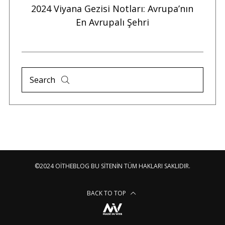
da
2024 Viyana Gezisi Notları: Avrupa’nın
S
O”
En Avrupalı Şehri
N
©2024 OITHEBLOG BU SITENIN TÜM HAKLARI SAKLIDIR.
BACK TO TOP