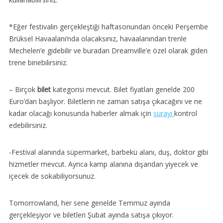
*Eğer festivalin gerçekleştiği haftasonundan önceki Perşembe
Brüksel Havaalanı’nda olacaksınız, havaalanından trenle
Mechelen’e gidebilir ve buradan Dreamville’e özel olarak giden
trene binebilirsiniz.
– Birçok
bilet
kategorisi mevcut. Bilet fiyatları genelde 200
Euro’dan başlıyor. Biletlerin ne zaman satışa çıkacağını ve ne
kadar olacağı konusunda haberler almak için
şurayı
kontrol
edebilirsiniz.
-Festival alanında süpermarket, barbekü alanı, duş, doktor gibi
hizmetler mevcut. Ayrıca kamp alanına dışarıdan yiyecek ve
içecek de sokabiliyorsunuz.
Tomorrowland, her sene genelde Temmuz ayında
gerçekleşiyor ve biletleri Şubat ayında satışa çıkıyor.