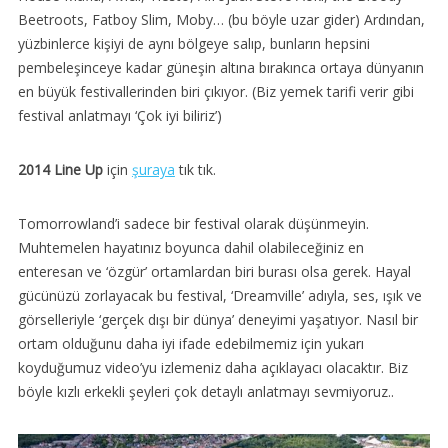
Beetroots, Fatboy Slim, Moby… (bu böyle uzar gider) Ardından,
yüzbinlerce kişiyi de aynı bölgeye salıp, bunların hepsini
pembeleşinceye kadar güneşin altına bırakınca ortaya dünyanın
en büyük festivallerinden biri çıkıyor. (Biz yemek tarifi verir gibi
festival anlatmayı ‘Çok iyi biliriz’)
2014 Line Up
için
şuraya
tık tık.
Tomorrowland’i sadece bir festival olarak düşünmeyin.
Muhtemelen hayatınız boyunca dahil olabileceğiniz en
enteresan ve ‘özgür’ ortamlardan biri burası olsa gerek. Hayal
gücünüzü zorlayacak bu festival, ‘Dreamville’ adıyla, ses, ışık ve
görselleriyle ‘gerçek dışı bir dünya’ deneyimi yaşatıyor. Nasıl bir
ortam olduğunu daha iyi ifade edebilmemiz için yukarı
koyduğumuz video’yu izlemeniz daha açıklayacı olacaktır. Biz
böyle kızlı erkekli şeyleri çok detaylı anlatmayı sevmiyoruz..