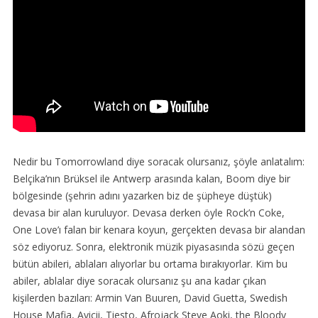
Nedir bu Tomorrowland diye soracak olursanız, şöyle anlatalım:
Belçika’nın Brüksel ile Antwerp arasında kalan, Boom diye bir
bölgesinde (şehrin adını yazarken biz de şüpheye düştük)
devasa bir alan kuruluyor. Devasa derken öyle Rock’n Coke,
One Love’ı falan bir kenara koyun, gerçekten devasa bir alandan
söz ediyoruz. Sonra, elektronik müzik piyasasında sözü geçen
bütün abileri, ablaları alıyorlar bu ortama bırakıyorlar. Kim bu
abiler, ablalar diye soracak olursanız şu ana kadar çıkan
kişilerden bazıları: Armin Van Buuren, David Guetta, Swedish
House Mafia, Avicii, Tiesto, Afrojack Steve Aoki, the Bloody