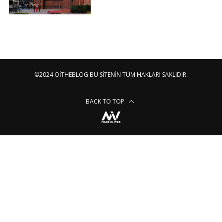
©2024 OITHEBLOG BU SITENIN TÜM HAKLARI SAKLIDIR.
BACK TO TOP